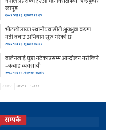
नेपाल प्रहरीको ३२औँ महानिरीक्षकमा चन्द्रकुवेर
खापुङ
२०८२ भाद्र १३, शुक्रबार १९:२४
भोटखोलाका स्थानीयवासीले क्षुक्क्षुवा बरुण
नदी बचाउ अभियान सुरु गरेको छ
२०८२ भाद्र १३, शुक्रबार ०८:४२
बालेनलाई घुडा नटेकाएसम्म आन्दोलन नरोकिने
–कबाड व्यवसायी
२०८२ भाद्र १०, मंगलवार १६:४५
PREV
NEXT
1 of 58
सम्पर्क