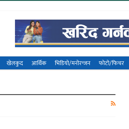
खेलकुद
आर्थिक
भिडियो/मनोरन्जन
फोटो/फिचर
गायिका संगीता मस्राङ्गी मगरको
नाको…
‘तिमी नै त थियौँ…