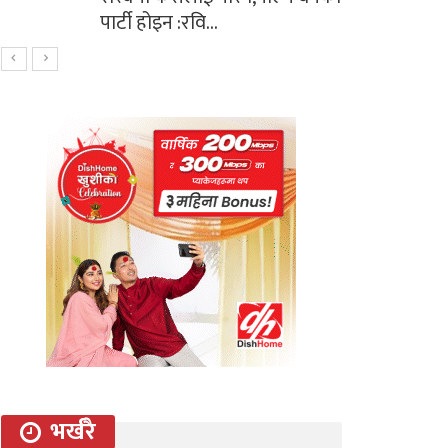
पार्टी होइन :रवि…
भर्खरै