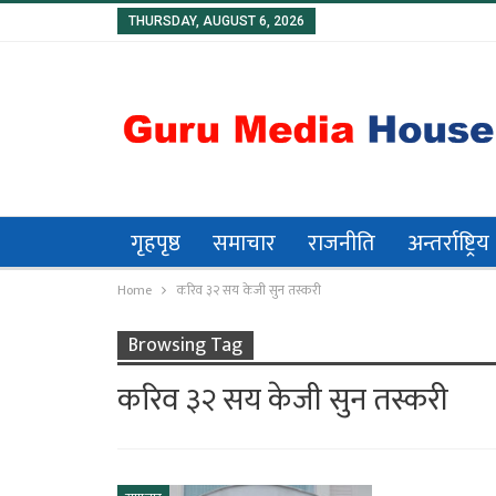
THURSDAY, AUGUST 6, 2026
गृहपृष्ठ
समाचार
राजनीति
अन्तर्राष्ट्रिय
Home
करिव ३२ सय केजी सुन तस्करी
Browsing Tag
करिव ३२ सय केजी सुन तस्करी
पत्रकार प्रकाश बराईली
“अभिब्यक्ति” को मायाँ बि