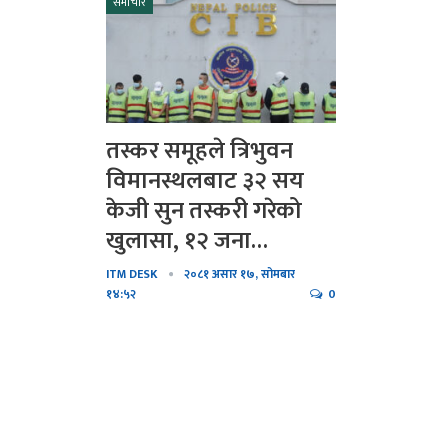
समाचार
आज सोमबार यसरी गर्नुहोस
भगवान शिवको पूजा…
भगवान शिवको पुजा गर्दा न
यी १५ गल्ती !
तस्कर समूहले त्रिभुवन
विमानस्थलबाट ३२ सय
सिसेक्पा कप २०८० फुटस
केजी सुन तस्करी गरेको
प्रतियोगिता’ साउन २७ र २
खुलासा, १२ जना…
भारतद्वारा नयाँ रकेट प्रक्षेप
ITM DESK
२०८१ असार १७, सोमबार
१४:५२
0
साबधान ! शनिबारको दिन भ
पनि कहिल्यै नगर्नुहोस्…
महिना दिन नबित्दै उप्कियो