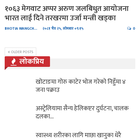
१०६३ मेगवाट अप्पर अरुण जलबिधुत आयोजना
भारत लाई दिने तरखरमा उर्जा मन्त्री खड्का
BHOTIA WANGCHHIRING
२०८१ चैत्र २५, सोमबार ०९:१५
0
OLDER POSTS
लोकप्रिय
४
पत्रकार प्रकाश बराईली “अभिब्यक्ति” को म
बिनाको…
लक
आज सोमबार यसरी गर्नुहोस् भगवान शिव
पूजा…
भगवान शिवको पुजा गर्दा नगर्नुहोस यी १५