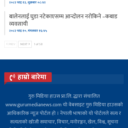
२०८२ भाद्र १३, शुक्रबार ०८:४२
बालेनलाई घुडा नटेकाएसम्म आन्दोलन नरोकिने –कबाड
व्यवसायी
२०८२ भाद्र १०, मंगलवार १६:४५
PREV
NEXT
1 of 58
हाम्रो बारेमा
गुरु मिडिया हाउस प्रा.लि. द्धारा संचालित
www.gurumedianews.com यो वेबसाइट गुरु मिडिया हाउसकाे
आधिकारिक न्यूज पोर्टल हो । नेपाली भाषाको यो पोर्टलले सत्य र
सत्यताको खोजी समाचार, विचार, मनोरञ्जन, खेल, विश्व, सूचना