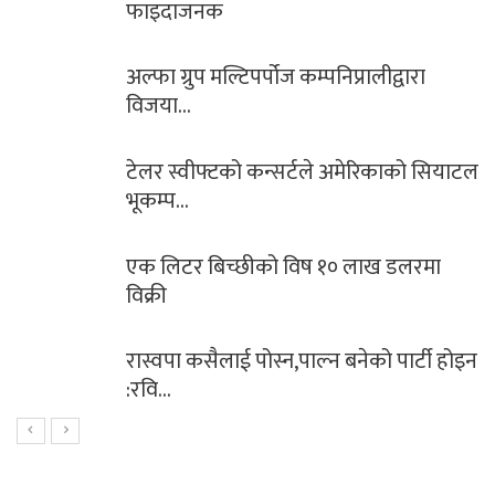
गल्ती !
भारतद्वारा नयाँ रकेट प्रक्षेपण
ियाटल
सिसेक्पा कप २०८० फुटसल प्रतियोगिता’
साउन २७ र २८…
ा
साबधान ! शनिबारको दिन भुलेर पनि कहिल्
नगर्नुहोस्…
 होइन
महिना दिन नबित्दै उप्कियो मध्यपहाडी
लोकमार्गको…