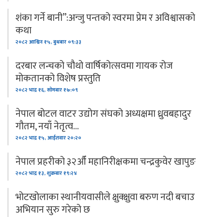
शंका गर्ने बानी”:अन्जु पन्तको स्वरमा प्रेम र अविश्वासको
कथा
२०८२ आश्विन १५, बुधबार ०९:३३
दरबार लन्चको चौथो वार्षिकोत्सवमा गायक रोज
मोकतानको विशेष प्रस्तुति
२०८२ भाद्र १६, सोमबार १७:०९
नेपाल बोटल वाटर उद्योग संघको अध्यक्षमा ध्रुवबहादुर
गौतम, नयाँ नेतृत्व…
२०८२ भाद्र १५, आईतवार २०:२०
नेपाल प्रहरीको ३२औँ महानिरीक्षकमा चन्द्रकुवेर खापुङ
२०८२ भाद्र १३, शुक्रबार १९:२४
भोटखोलाका स्थानीयवासीले क्षुक्क्षुवा बरुण नदी बचाउ
अभियान सुरु गरेको छ