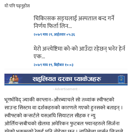
यो पनि पढ्नुहोस
चिकित्सक सङ्घलाई अस्पताल बन्द गर्ने
निर्णय फिर्ता लिन…
२०७९ माघ २९, आईतवार ०५:३६
मेरो अन्त्येष्टिमा को-को आउँदा रहेछन् भनेर हेर्न
एक…
२०७९ माघ १९, बिहीबार १०:०३
- Advertisement -
भूगर्भविद् ज्याकी काप्लान–औरब्याचले सो तथ्यांक स्वीफ्टको
साउन्ड सिस्टम वा दर्शकहरुको कारणले गएको हुनसक्ने बताइन् ।
स्वीफ्टको कन्सर्टले यसअघि सियाटल सीहक र न्यु
ओर्लियन्सबीचको खेलमा अमेरिकन फुटबल फ्यानहरुले सिर्जना
गरेको भूकम्पको रेकर्ड पनि तोडेका छन् । त्यतिबेला मार्सन लिन्चले