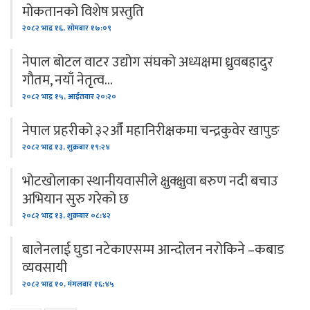
मोकतानको विशेष प्रस्तुति
२०८२ भाद्र १६, सोमबार १७:०९
नेपाल बोटल वाटर उद्योग संघको अध्यक्षमा ध्रुवबहादुर
गौतम, नयाँ नेतृत्व…
२०८२ भाद्र १५, आईतवार २०:२०
नेपाल प्रहरीको ३२औँ महानिरीक्षकमा चन्द्रकुवेर खापुङ
२०८२ भाद्र १३, शुक्रबार १९:२४
भोटखोलाका स्थानीयवासीले क्षुक्क्षुवा बरुण नदी बचाउ
अभियान सुरु गरेको छ
२०८२ भाद्र १३, शुक्रबार ०८:४२
बालेनलाई घुडा नटेकाएसम्म आन्दोलन नरोकिने –कबाड
व्यवसायी
२०८२ भाद्र १०, मंगलवार १६:४५