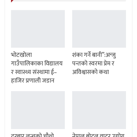
भोटखोला
शंका गर्ने बानी”:अन्जु
गाउँपालिकाका विद्यालय
पन्तको स्वरमा प्रेम र
र स्वास्थ्य संस्थामा ई–
अविश्वासको कथा
हाजिर प्रणाली जडान
दरबार लन्चको चौथो
नेपाल बोटल वाटर उद्योग