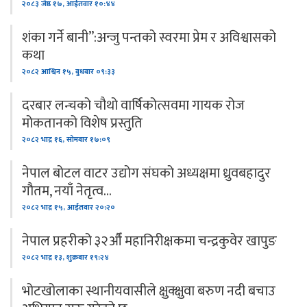
२०८३ जेष्ठ १७, आईतवार १०:४४
शंका गर्ने बानी”:अन्जु पन्तको स्वरमा प्रेम र अविश्वासको
कथा
२०८२ आश्विन १५, बुधबार ०९:३३
दरबार लन्चको चौथो वार्षिकोत्सवमा गायक रोज
मोकतानको विशेष प्रस्तुति
२०८२ भाद्र १६, सोमबार १७:०९
नेपाल बोटल वाटर उद्योग संघको अध्यक्षमा ध्रुवबहादुर
गौतम, नयाँ नेतृत्व…
२०८२ भाद्र १५, आईतवार २०:२०
नेपाल प्रहरीको ३२औँ महानिरीक्षकमा चन्द्रकुवेर खापुङ
२०८२ भाद्र १३, शुक्रबार १९:२४
भोटखोलाका स्थानीयवासीले क्षुक्क्षुवा बरुण नदी बचाउ