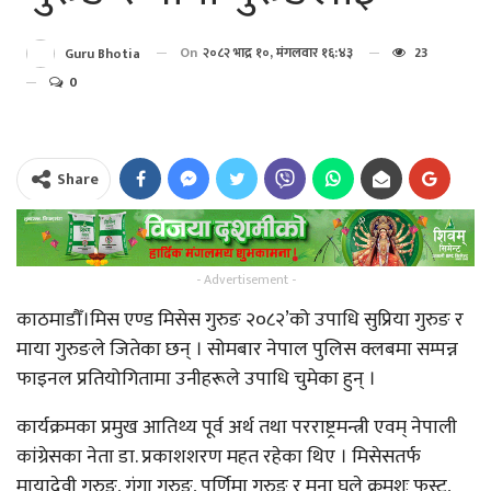
On
२०८२ भाद्र १०, मंगलवार १६:४३
23
Guru Bhotia
0
Share
- Advertisement -
काठमाडौँ।मिस एण्ड मिसेस गुरुङ २०८२’को उपाधि सुप्रिया गुरुङ र
माया गुरुङले जितेका छन् । सोमबार नेपाल पुलिस क्लबमा सम्पन्न
फाइनल प्रतियोगितामा उनीहरूले उपाधि चुमेका हुन् ।
कार्यक्रमका प्रमुख आतिथ्य पूर्व अर्थ तथा परराष्ट्रमन्त्री एवम् नेपाली
कांग्रेसका नेता डा. प्रकाशशरण महत रहेका थिए । मिसेसतर्फ
मायादेवी गुरुङ, गंगा गुरुङ, पूर्णिमा गुरुङ र मुना घले क्रमशः फस्ट,