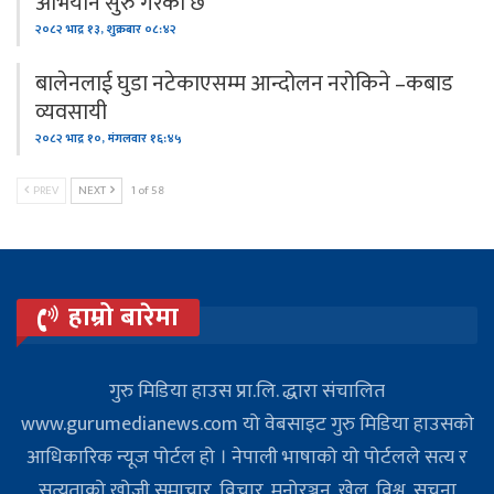
अभियान सुरु गरेको छ
२०८२ भाद्र १३, शुक्रबार ०८:४२
बालेनलाई घुडा नटेकाएसम्म आन्दोलन नरोकिने –कबाड
व्यवसायी
२०८२ भाद्र १०, मंगलवार १६:४५
PREV
NEXT
1 of 58
हाम्रो बारेमा
गुरु मिडिया हाउस प्रा.लि. द्धारा संचालित
www.gurumedianews.com यो वेबसाइट गुरु मिडिया हाउसकाे
आधिकारिक न्यूज पोर्टल हो । नेपाली भाषाको यो पोर्टलले सत्य र
सत्यताको खोजी समाचार, विचार, मनोरञ्जन, खेल, विश्व, सूचना