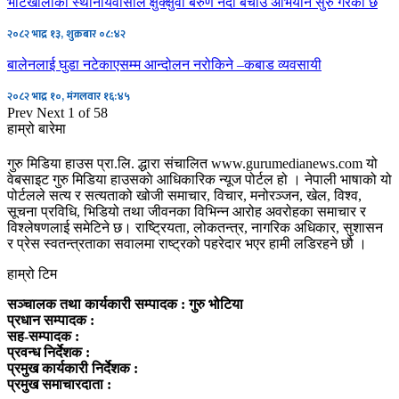
भोटखोलाका स्थानीयवासीले क्षुक्क्षुवा बरुण नदी बचाउ अभियान सुरु गरेको छ
२०८२ भाद्र १३, शुक्रबार ०८:४२
बालेनलाई घुडा नटेकाएसम्म आन्दोलन नरोकिने –कबाड व्यवसायी
२०८२ भाद्र १०, मंगलवार १६:४५
Prev
Next
1 of 58
हाम्रो बारेमा
गुरु मिडिया हाउस प्रा.लि. द्धारा संचालित www.gurumedianews.com यो
वेबसाइट गुरु मिडिया हाउसकाे आधिकारिक न्यूज पोर्टल हो । नेपाली भाषाको यो
पोर्टलले सत्य र सत्यताको खोजी समाचार, विचार, मनोरञ्जन, खेल, विश्व,
सूचना प्रविधि, भिडियो तथा जीवनका विभिन्न आरोह अवरोहका समाचार र
विश्लेषणलाई समेटिने छ। राष्ट्रियता, लोकतन्त्र, नागरिक अधिकार, सुशासन
र प्रेस स्वतन्त्रताका सवालमा राष्ट्रको पहरेदार भएर हामी लडिरहने छौ ।
हाम्रो टिम
सञ्चालक तथा कार्यकारी सम्पादक : गुरु भोटिया
प्रधान सम्पादक :
सह-सम्पादक :
प्रवन्ध निर्देशक :
प्रमुख कार्यकारी निर्देशक :
प्रमुख समाचारदाता :