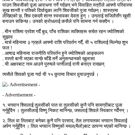
पाउन शिवजीको पूजा आराधना गर्ने गर्दछन् भने विवाहित स्त्रीले आफ्नो परिवारमा
सुख शान्ती र पतिको दिर्घायूका लागि शिवजीको पुजा गर्दछन्। शास्त्रमा
लेखिएको छ, शिव एकदमै शान्त स्वभावका देवता हुन् । उनलाई सजिलैसँग खुसी
बनाउन सकिन्छ। उनको क्रोधलाई कसैले पनि सामना गर्न सक्दैन ।
. मीन राशिमा प्रवेश गर्दै बुध, पाँच राशिका व्यक्तिहरू सचेत रहन ज्योतिषको
सुझाव
. मार्च महिनामा ३ ग्रहले आफ्नो राशि परिवर्तन गर्दै, यी ५ राशिलाई मिल्नेछ शुभ
फल !
. आषाढ महिनामा राजनीति परिवर्तन हुने ज्योतिषको आङ्कलन
. यस्तो बानी भएका मान्छे चाँडै मर्ने अनुसन्धानको खुलासा
. यी अक्षरबाट नाम आउने पुरुषले पत्नीलाई रानी बनाएर राख्छन्
त्यसैले शिवको पूजा गर्दा यी १५ कुरामा विचार पुर्‍याउनुपर्छ ।
- Advertisement -
१. भगवान शिवलाई तुलसीको पात वा तुलसीको कुनै पनि सामग्रीबाट पूजा
गर्नुहुँदैन । तुलसीलाई विष्णु निकट मानिन्छ, जसलाई शिवले स्विकार गर्दैनन् ।
२. तिल वा तिलबाट बनेका कुनै पनि प्रसाद, तेल लगायतका भगवान शिवलाई
अर्पण गर्नुहुँदैन । तिल भगवान विष्णुको मयल(मैलो)बाट उत्पन्न भएको मानिन्छ ।