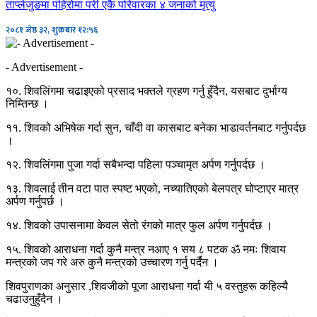
ताप्लेजुङमा पहिरोमा परी एकै परिवारका ४ जनाको मृत्यु
२०८१ जेष्ठ ३२, शुक्रबार १२:५६
- Advertisement -
१०. शिवलिंगमा चढाइएको प्रसाद भक्तले ग्रहण गर्नु हुँदैन, यसबाट दुर्भाग्य
निम्तिन्छ ।
११. शिवको अभिषेक गर्दा सुन, चाँदी वा कासबाट बनेका भाडावर्तनबाट गर्नुपर्दछ
।
१२. शिवलिंगमा पुजा गर्दा सबैभन्दा पहिला पञ्चामृत अर्पण गर्नुपर्दछ ।
१३. शिवलाई तीन वटा पात स्पष्ट भएको, नच्यातिएको बेलपत्र घोप्टाएर मात्र
अर्पण गर्नुपर्छ ।
१४. शिवको उपासनामा केवल सेतो रंगको मात्र फुल अर्पण गर्नुपर्दछ ।
१५. शिवको आराधना गर्दा कुनै मन्त्र नआए १ सय ८ पटक ॐ नमः शिवाय
मन्त्रको जप गरे अरु कुनै मन्त्रको उच्चारण गर्नु पर्दैन ।
शिवपुराणका अनुसार ,शिवजीको पूजा आराधना गर्दा यी ५ वस्तुहरू कहिल्यै
चढाउनुहुँदैन ।