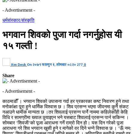
- Advertisement -
धर्मसंस्कार/संस्कृति
भगवान शिवको पुजा गर्दा नगर्नुहोस यी
१५ गल्ती !
Itm Desk
On
२०७९ फाल्गुन १, सोमबार ०८:२०
277
0
Share
- Advertisement -
काठमाडौँ । भगवान शिवको उपासना गर्दा हर प्रकारका कष्ट निवारण हुने तथा
मनोकांक्षा पूरा हुने धार्मिक विश्वास छ । शिव प्रसन्न भएमा जीवनमा कुनै संकट
नआउने धार्मीक मान्यता छ ।तर शिवलाई प्रसन्न पार्ने नाममा कहिलेकाँही केहि
विधि र सामग्रीमा ख्याल पुर्‍याइएन भने यसबाट शिवलाई प्रसन्न पार्न सकिन्न ।
सोमबार ‘शिवजी‘को पूजा आराधना गर्ने राम्रो दिन हो। यस दिन गरेको पूजा
आराधना गरे शिव भगवान खुसी हुने र मागेको वर दिने भन्ने विश्वास छ । ‘ऊँ नमः
शिवाय’ शिवजीलाई प्रसन्न पार्न जपिने मन्त्र हो । अविवाहित स्त्रीले राम्रो वर