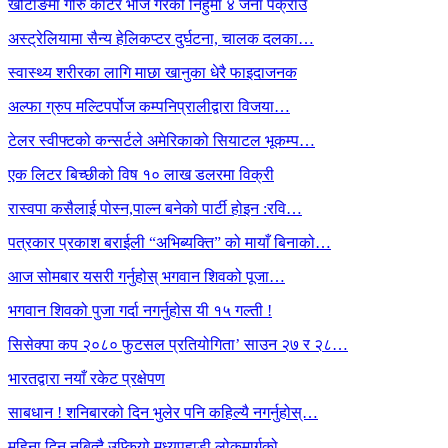
खोटाङमा गोरु काटेर भोज गरेको निहुँमा ४ जना पक्राउ
अस्ट्रेलियामा सैन्य हेलिकप्टर दुर्घटना, चालक दलका…
स्वास्थ्य शरीरका लागि माछा खानुका धेरै फाइदाजनक
अल्फा ग्रुप मल्टिपर्पोज कम्पनिप्रालीद्वारा विजया…
टेलर स्वीफ्टको कन्सर्टले अमेरिकाको सियाटल भूकम्प…
एक लिटर बिच्छीको विष १० लाख डलरमा विक्री
रास्वपा कसैलाई पोस्न,पाल्न बनेको पार्टी होइन :रवि…
पत्रकार प्रकाश बराईली “अभिब्यक्ति” को मायाँ बिनाको…
आज सोमबार यसरी गर्नुहोस् भगवान शिवको पूजा…
भगवान शिवको पुजा गर्दा नगर्नुहोस यी १५ गल्ती !
सिसेक्पा कप २०८० फुटसल प्रतियोगिता’ साउन २७ र २८…
भारतद्वारा नयाँ रकेट प्रक्षेपण
साबधान ! शनिबारको दिन भुलेर पनि कहिल्यै नगर्नुहोस्…
महिना दिन नबित्दै उप्कियो मध्यपहाडी लोकमार्गको…