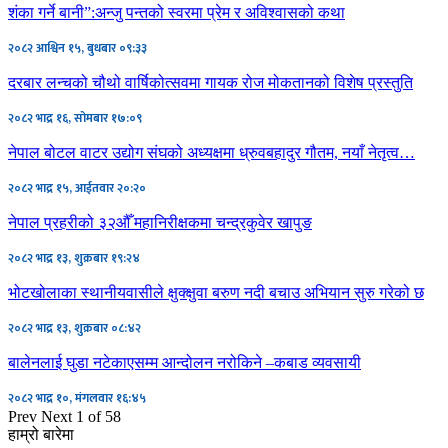
शंका गर्ने बानी”:अन्जु पन्तको स्वरमा प्रेम र अविश्वासको कथा
२०८२ आश्विन १५, बुधबार ०९:३३
दरबार लन्चको चौथो वार्षिकोत्सवमा गायक रोज मोकतानको विशेष प्रस्तुति
२०८२ भाद्र १६, सोमबार १७:०९
नेपाल बोटल वाटर उद्योग संघको अध्यक्षमा ध्रुवबहादुर गौतम, नयाँ नेतृत्व…
२०८२ भाद्र १५, आईतवार २०:२०
नेपाल प्रहरीको ३२औँ महानिरीक्षकमा चन्द्रकुवेर खापुङ
२०८२ भाद्र १३, शुक्रबार १९:२४
भोटखोलाका स्थानीयवासीले क्षुक्क्षुवा बरुण नदी बचाउ अभियान सुरु गरेको छ
२०८२ भाद्र १३, शुक्रबार ०८:४२
बालेनलाई घुडा नटेकाएसम्म आन्दोलन नरोकिने –कबाड व्यवसायी
२०८२ भाद्र १०, मंगलवार १६:४५
Prev
Next
1 of 58
हाम्रो बारेमा