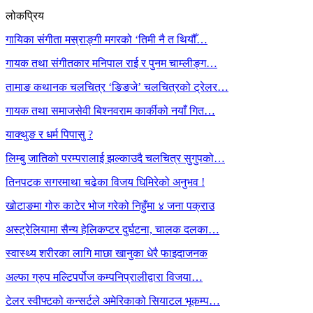
लोकप्रिय
गायिका संगीता मस्राङ्गी मगरको ‘तिमी नै त थियौँ…
गायक तथा संगीतकार मनिपाल राई र पुनम चाम्लीङ्ग…
तामाङ कथानक चलचित्र ‘ङिङजे’ चलचित्रको ट्रेलर…
गायक तथा समाजसेवी बिश्नवराम कार्कीको नयाँ गित…
याक्थुङ र धर्म पिपासु ?
लिम्बु जातिको परम्परालाई झल्काउदै चलचित्र सुगुपको…
तिनपटक सगरमाथा चढेका विजय घिमिरेको अनुभव !
खोटाङमा गोरु काटेर भोज गरेको निहुँमा ४ जना पक्राउ
अस्ट्रेलियामा सैन्य हेलिकप्टर दुर्घटना, चालक दलका…
स्वास्थ्य शरीरका लागि माछा खानुका धेरै फाइदाजनक
अल्फा ग्रुप मल्टिपर्पोज कम्पनिप्रालीद्वारा विजया…
टेलर स्वीफ्टको कन्सर्टले अमेरिकाको सियाटल भूकम्प…