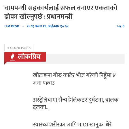
वामपन्थी सहकार्यलाई सफल बनाएर एकताको
ढोका खोल्नुपर्छ : प्रधानमन्त्री
ITM DESK
२०८१ असार १६, आईतवार १०:५८
0
OLDER POSTS
लोकप्रिय
 गरेको निहुँमा ४
पत्रकार प्रकाश बराईली “अ
बिनाको…
प्टर दुर्घटना, चालक
आज सोमबार यसरी गर्नुह
पूजा…
छा खानुका धेरै
भगवान शिवको पुजा गर्दा 