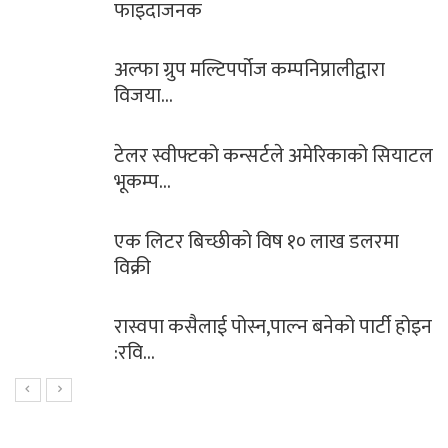
गल्ती !
्पनिप्रालीद्वारा
सिसेक्पा कप २०८० फुटसल
साउन २७ र २८…
ले अमेरिकाको सियाटल
भारतद्वारा नयाँ रकेट प्रक्ष
 १० लाख डलरमा
साबधान ! शनिबारको दिन भ
नगर्नुहोस्…
्न बनेको पार्टी होइन
महिना दिन नबित्दै उप्किय
लोकमार्गको…