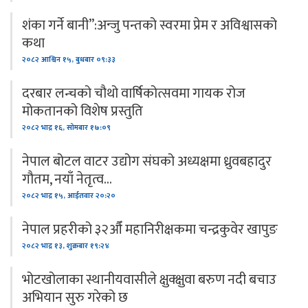
शंका गर्ने बानी”:अन्जु पन्तको स्वरमा प्रेम र अविश्वासको
कथा
२०८२ आश्विन १५, बुधबार ०९:३३
दरबार लन्चको चौथो वार्षिकोत्सवमा गायक रोज
मोकतानको विशेष प्रस्तुति
२०८२ भाद्र १६, सोमबार १७:०९
नेपाल बोटल वाटर उद्योग संघको अध्यक्षमा ध्रुवबहादुर
गौतम, नयाँ नेतृत्व…
२०८२ भाद्र १५, आईतवार २०:२०
नेपाल प्रहरीको ३२औँ महानिरीक्षकमा चन्द्रकुवेर खापुङ
२०८२ भाद्र १३, शुक्रबार १९:२४
भोटखोलाका स्थानीयवासीले क्षुक्क्षुवा बरुण नदी बचाउ
अभियान सुरु गरेको छ