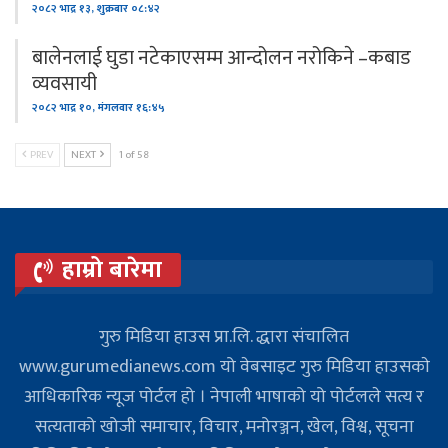
२०८२ भाद्र १३, शुक्रबार ०८:४२
बालेनलाई घुडा नटेकाएसम्म आन्दोलन नरोकिने –कबाड
व्यवसायी
२०८२ भाद्र १०, मंगलवार १६:४५
PREV
NEXT
1 of 58
हाम्रो बारेमा
गुरु मिडिया हाउस प्रा.लि. द्धारा संचालित
www.gurumedianews.com यो वेबसाइट गुरु मिडिया हाउसकाे
आधिकारिक न्यूज पोर्टल हो । नेपाली भाषाको यो पोर्टलले सत्य र
सत्यताको खोजी समाचार, विचार, मनोरञ्जन, खेल, विश्व, सूचना