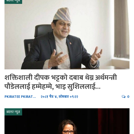
ब्यानर न्यूज
शक्तिशाली दीपक भट्टको दबाब थेग्न अर्थमन्त्री
पौडेललाई हम्मेहम्मे, भाइ सुशिललाई…
PKIRATEE PKIRATEE
२०८१ चैत्र ४, सोमबार ०९:२२
0
ब्यानर न्यूज