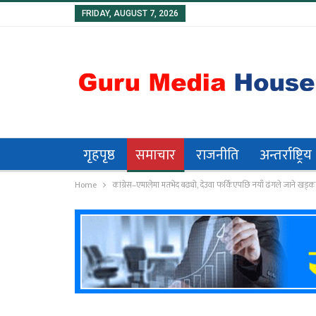
FRIDAY, AUGUST 7, 2026
गृहपृष्ठ
समाचार
राजनीति
अन्तर्राष्ट्रिय
धर्मसंस्कार/संस्कृति
Home
कांग्रेस–एमालेमा मतभेद बढ्यो, देउवा फर्किएपछि नयाँ ढंगले जाने खड्