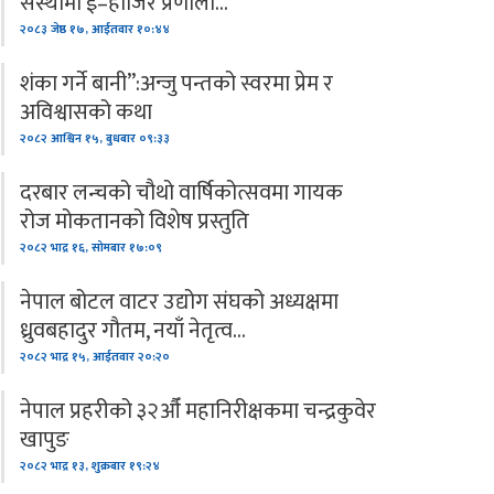
संस्थामा ई–हाजिर प्रणाली…
२०८३ जेष्ठ १७, आईतवार १०:४४
शंका गर्ने बानी”:अन्जु पन्तको स्वरमा प्रेम र
अविश्वासको कथा
२०८२ आश्विन १५, बुधबार ०९:३३
दरबार लन्चको चौथो वार्षिकोत्सवमा गायक
रोज मोकतानको विशेष प्रस्तुति
२०८२ भाद्र १६, सोमबार १७:०९
नेपाल बोटल वाटर उद्योग संघको अध्यक्षमा
ध्रुवबहादुर गौतम, नयाँ नेतृत्व…
२०८२ भाद्र १५, आईतवार २०:२०
नेपाल प्रहरीको ३२औँ महानिरीक्षकमा चन्द्रकुवेर
खापुङ
२०८२ भाद्र १३, शुक्रबार १९:२४