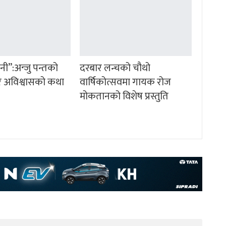
ानी”:अन्जु पन्तको
दरबार लन्चको चौथो
म र अविश्वासको कथा
वार्षिकोत्सवमा गायक रोज
मोकतानको विशेष प्रस्तुति