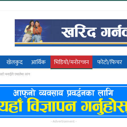
खेलकुद
आर्थिक
भिडियो/मनोरन्जन
फोटो/फिचर
काको भनाईले एमालेमा तरंग
- Advertisement -