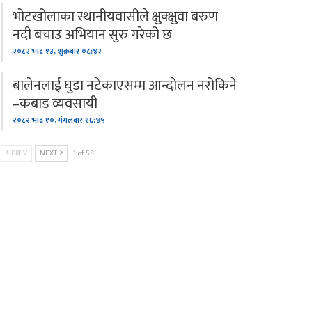
भोटखोलाका स्थानीयवासीले क्षुक्क्षुवा बरुण
नदी बचाउ अभियान सुरु गरेको छ
२०८२ भाद्र १३, शुक्रबार ०८:४२
बालेनलाई घुडा नटेकाएसम्म आन्दोलन नरोकिने
–कबाड व्यवसायी
२०८२ भाद्र १०, मंगलवार १६:४५
PREV
NEXT
1 of 58