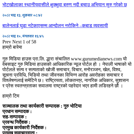
भोटखोलाका स्थानीयवासीले क्षुक्क्षुवा बरुण नदी बचाउ अभियान सुरु गरेको छ
२०८२ भाद्र १३, शुक्रबार ०८:४२
बालेनलाई घुडा नटेकाएसम्म आन्दोलन नरोकिने –कबाड व्यवसायी
२०८२ भाद्र १०, मंगलवार १६:४५
Prev
Next
1 of 58
हाम्रो बारेमा
गुरु मिडिया हाउस प्रा.लि. द्धारा संचालित www.gurumedianews.com यो
वेबसाइट गुरु मिडिया हाउसकाे आधिकारिक न्यूज पोर्टल हो । नेपाली भाषाको यो
पोर्टलले सत्य र सत्यताको खोजी समाचार, विचार, मनोरञ्जन, खेल, विश्व,
सूचना प्रविधि, भिडियो तथा जीवनका विभिन्न आरोह अवरोहका समाचार र
विश्लेषणलाई समेटिने छ। राष्ट्रियता, लोकतन्त्र, नागरिक अधिकार, सुशासन
र प्रेस स्वतन्त्रताका सवालमा राष्ट्रको पहरेदार भएर हामी लडिरहने छौ ।
हाम्रो टिम
सञ्चालक तथा कार्यकारी सम्पादक : गुरु भोटिया
प्रधान सम्पादक :
सह-सम्पादक :
प्रवन्ध निर्देशक :
प्रमुख कार्यकारी निर्देशक :
प्रमुख समाचारदाता :