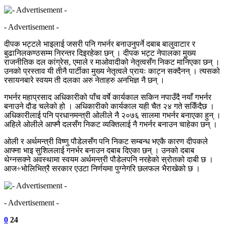
- Advertisement -
दीपक भट्टले भाइलाई जसरी पनि गभर्नर बनाउनुपर्ने दबाब बालुवाटार र
बुढानिलकण्ठसम्म निरन्तर दिइरहेका छन् । दीपक भट्ट नेपालका मुख्य
राजनीतिक दल कांग्रेस, एमाले र माओवादीको नेतृत्वसँग निकट मानिएका छन् ।
उनको प्रस्ताव यी तीनै पार्टीका मुख्य नेतृत्वले प्रायः काट्न सक्दैनन् । त्यसको
रसायनबारे स्वयम ती दलका अरु नेताहरु अनभिज्ञ नै छन् ।
गभर्नर महाप्रसाद अधिकारीको पाँच वर्षे कार्यकाल सकिन नपाउँदै नयाँ गभर्नर
बनाउने दौड चलेको हो । अधिकारीको कार्यकाल यही चैत २४ गते सकिँदैछ ।
अधिकारीलाई पनि प्रधानमन्त्री ओलीले नै २०७६ सालमा गभर्नर बनाएका हुन् ।
अहिले ओलीले आफ्नै दलसँग निकट व्यक्तिलाई नै गभर्नर बनाउन चाहेका छन् ।
ओली र अर्थमन्त्री विष्णु पौडेलसँग पनि निकट सम्बन्ध भएकै कारण दीपकले
आफ्ना भाइ सुशिललाई गनर्भर बनाउन दबाब दिएका छन् । उनको दबाब
थेग्नसक्ने अवस्थामा स्वयम अर्थमन्त्री पौडेलपनि नरहेको स्रोतको दाबी छ ।
आज÷भोलिभित्रै सरकार एउटा निर्णयमा पुग्नेगरि छलफल भैराखेको छ ।
- Advertisement -
0
24