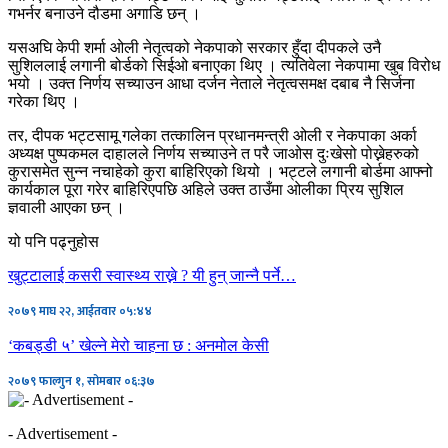
गभर्नर बनाउने दौडमा अगाडि छन् ।
यसअघि केपी शर्मा ओली नेतृत्वको नेकपाको सरकार हुँदा दीपकले उनै
सुशिललाई लगानी बोर्डको सिईओ बनाएका थिए । त्यतिवेला नेकपामा खुब विरोध
भयो । उक्त निर्णय सच्याउन आधा दर्जन नेताले नेतृत्वसमक्ष दबाब नै सिर्जना
गरेका थिए ।
तर, दीपक भट्टसामू गलेका तत्कालिन प्रधानमन्त्री ओली र नेकपाका अर्का
अध्यक्ष पुष्पकमल दाहालले निर्णय सच्याउने त परै जाओस दुःखेसो पोख्नेहरुको
कुरासमेत सुन्न नचाहेको कुरा बाहिरिएको थियो । भट्टले लगानी बोर्डमा आफ्नो
कार्यकाल पूरा गरेर बाहिरिएपछि अहिले उक्त ठाउँमा ओलीका प्रिय सुशिल
ज्ञवाली आएका छन् ।
यो पनि पढ्नुहोस
खुट्टालाई कसरी स्वास्थ्य राख्ने ? यी हुन् जान्नै पर्ने…
२०७९ माघ २२, आईतवार ०५:४४
‘कबड्डी ५’ खेल्ने मेरो चाहना छ : अनमोल केसी
२०७९ फाल्गुन १, सोमबार ०६:३७
- Advertisement -