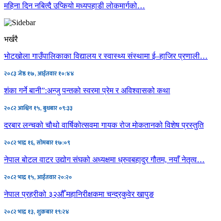
महिना दिन नबित्दै उप्कियो मध्यपहाडी लोकमार्गको…
भर्खरै
भोटखोला गाउँपालिकाका विद्यालय र स्वास्थ्य संस्थामा ई–हाजिर प्रणाली…
२०८३ जेष्ठ १७, आईतवार १०:४४
शंका गर्ने बानी”:अन्जु पन्तको स्वरमा प्रेम र अविश्वासको कथा
२०८२ आश्विन १५, बुधबार ०९:३३
दरबार लन्चको चौथो वार्षिकोत्सवमा गायक रोज मोकतानको विशेष प्रस्तुति
२०८२ भाद्र १६, सोमबार १७:०९
नेपाल बोटल वाटर उद्योग संघको अध्यक्षमा ध्रुवबहादुर गौतम, नयाँ नेतृत्व…
२०८२ भाद्र १५, आईतवार २०:२०
नेपाल प्रहरीको ३२औँ महानिरीक्षकमा चन्द्रकुवेर खापुङ
२०८२ भाद्र १३, शुक्रबार १९:२४