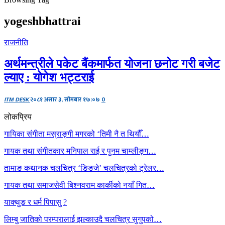
yogeshbhattrai
राजनीति
अर्थमन्त्रीले पकेट बैंकमार्फत योजना छनोट गरी बजेट
ल्याए : योगेश भट्टराई
ITM DESK
२०८१ असार ३, सोमबार १७:०७
0
लोकप्रिय
गायिका संगीता मस्राङ्गी मगरको ‘तिमी नै त थियौँ…
गायक तथा संगीतकार मनिपाल राई र पुनम चाम्लीङ्ग…
तामाङ कथानक चलचित्र ‘ङिङजे’ चलचित्रको ट्रेलर…
गायक तथा समाजसेवी बिश्नवराम कार्कीको नयाँ गित…
याक्थुङ र धर्म पिपासु ?
लिम्बु जातिको परम्परालाई झल्काउदै चलचित्र सुगुपको…