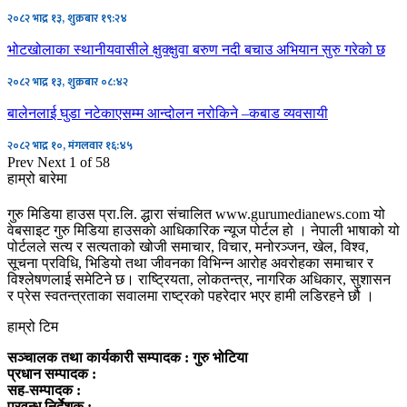
२०८२ भाद्र १३, शुक्रबार १९:२४
भोटखोलाका स्थानीयवासीले क्षुक्क्षुवा बरुण नदी बचाउ अभियान सुरु गरेको छ
२०८२ भाद्र १३, शुक्रबार ०८:४२
बालेनलाई घुडा नटेकाएसम्म आन्दोलन नरोकिने –कबाड व्यवसायी
२०८२ भाद्र १०, मंगलवार १६:४५
Prev
Next
1 of 58
हाम्रो बारेमा
गुरु मिडिया हाउस प्रा.लि. द्धारा संचालित www.gurumedianews.com यो
वेबसाइट गुरु मिडिया हाउसकाे आधिकारिक न्यूज पोर्टल हो । नेपाली भाषाको यो
पोर्टलले सत्य र सत्यताको खोजी समाचार, विचार, मनोरञ्जन, खेल, विश्व,
सूचना प्रविधि, भिडियो तथा जीवनका विभिन्न आरोह अवरोहका समाचार र
विश्लेषणलाई समेटिने छ। राष्ट्रियता, लोकतन्त्र, नागरिक अधिकार, सुशासन
र प्रेस स्वतन्त्रताका सवालमा राष्ट्रको पहरेदार भएर हामी लडिरहने छौ ।
हाम्रो टिम
सञ्चालक तथा कार्यकारी सम्पादक : गुरु भोटिया
प्रधान सम्पादक :
सह-सम्पादक :
प्रवन्ध निर्देशक :