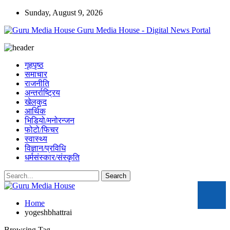
Sunday, August 9, 2026
Guru Media House - Digital News Portal
गृहपृष्ठ
समाचार
राजनीति
अन्तर्राष्ट्रिय
खेलकुद
आर्थिक
भिडियो/मनोरन्जन
फोटो/फिचर
स्वास्थ्य
विज्ञान/प्रविधि
धर्मसंस्कार/संस्कृति
Home
yogeshbhattrai
Browsing Tag