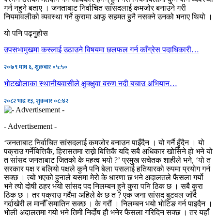
गर्न नहुने बताए । जनताबाट निर्वाचित सांसदलाई कमजोर बनाउने गरी
नियमावलीको व्यवस्था गर्ने कुरामा आफू सहमत हुनै नसक्ने उनको भनाए थियो ।
यो पनि पढ्नुहोस
उपसभामुखमा कस्लाई उठाउने विषयमा छलफल गर्न काँग्रेस पदाधिकारी…
२०७९ माघ ६, शुक्रबार ०५:५०
भोटखोलाका स्थानीयवासीले क्षुक्क्षुवा बरुण नदी बचाउ अभियान…
२०८२ भाद्र १३, शुक्रबार ०८:४२
- Advertisement -
‘जनताबाट निर्वाचित सांसदलाई कमजोर बनाउन पाइँदैन । यो गर्नै हुँदैन । यो
पक्राउ गर्नेबित्तिकै, हिरासतमा राख्ने बित्तिकै यदि सबै अधिकार खोसिने हो भने यो
त सांसद जनताबाट जितको के महत्व भयो ?’ प्रमुख सचेतक शाहीले भने, ‘यो त
सरकार पक्ष र बलियो पक्षले कुनै पनि बेला यसलाई हतियारको रुपमा प्रयोग गर्न
सक्छ । त्यो भएको हुनाले यसमा मेरो के धारणा छ भने अदालतले फैसला गर्यो
भने त्यो दोषी ठहर भयो सांसद पद निलम्बन हुने कुरा पनि ठिक छ । सबै कुरा
ठिक छ । तर पक्राउ गर्दैमा अहिले के छ त ? एक जना सांसद बुटवल जाँदै
गर्दाखेरी ल मानौँ समातिन सक्छ । के गरौं । निलम्बन भयो भोटिङ गर्न पाइदैन ।
भोली अदालतमा गयो भने तिमी निर्दोष हौ भनेर फैसला गरिदिन सक्छ । तर यहाँ