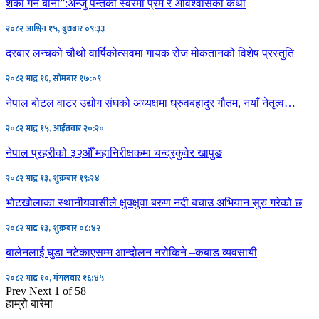
शंका गर्ने बानी”:अन्जु पन्तको स्वरमा प्रेम र अविश्वासको कथा
२०८२ आश्विन १५, बुधबार ०९:३३
दरबार लन्चको चौथो वार्षिकोत्सवमा गायक रोज मोकतानको विशेष प्रस्तुति
२०८२ भाद्र १६, सोमबार १७:०९
नेपाल बोटल वाटर उद्योग संघको अध्यक्षमा ध्रुवबहादुर गौतम, नयाँ नेतृत्व…
२०८२ भाद्र १५, आईतवार २०:२०
नेपाल प्रहरीको ३२औँ महानिरीक्षकमा चन्द्रकुवेर खापुङ
२०८२ भाद्र १३, शुक्रबार १९:२४
भोटखोलाका स्थानीयवासीले क्षुक्क्षुवा बरुण नदी बचाउ अभियान सुरु गरेको छ
२०८२ भाद्र १३, शुक्रबार ०८:४२
बालेनलाई घुडा नटेकाएसम्म आन्दोलन नरोकिने –कबाड व्यवसायी
२०८२ भाद्र १०, मंगलवार १६:४५
Prev
Next
1 of 58
हाम्रो बारेमा