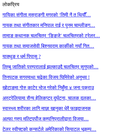
लोकप्रिय
गायिका संगीता मस्राङ्गी मगरको ‘तिमी नै त थियौँ…
गायक तथा संगीतकार मनिपाल राई र पुनम चाम्लीङ्ग…
तामाङ कथानक चलचित्र ‘ङिङजे’ चलचित्रको ट्रेलर…
गायक तथा समाजसेवी बिश्नवराम कार्कीको नयाँ गित…
याक्थुङ र धर्म पिपासु ?
लिम्बु जातिको परम्परालाई झल्काउदै चलचित्र सुगुपको…
तिनपटक सगरमाथा चढेका विजय घिमिरेको अनुभव !
खोटाङमा गोरु काटेर भोज गरेको निहुँमा ४ जना पक्राउ
अस्ट्रेलियामा सैन्य हेलिकप्टर दुर्घटना, चालक दलका…
स्वास्थ्य शरीरका लागि माछा खानुका धेरै फाइदाजनक
अल्फा ग्रुप मल्टिपर्पोज कम्पनिप्रालीद्वारा विजया…
टेलर स्वीफ्टको कन्सर्टले अमेरिकाको सियाटल भूकम्प…