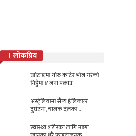
लोकप्रिय
खोटाङमा गोरु काटेर भोज गरेको
निहुँमा ४ जना पक्राउ
अस्ट्रेलियामा सैन्य हेलिकप्टर
दुर्घटना, चालक दलका…
स्वास्थ्य शरीरका लागि माछा
खानुका धेरै फाइदाजनक