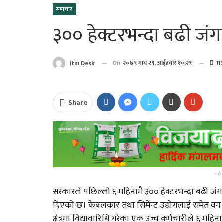
समाचार
३०० हेक्टरभन्दा बढी जं
On
२०७९ माघ २९, आईतवार १०:२९
11
Itm Desk
Share
पत्रकार प्रकाश बराईली
“अभिब्यक्ति” को मायाँ बि
आज सोमबार यसरी गर्नुहोस
- A
भगवान शिवको पूजा…
सरकारले पछिल्लो ६ महिनामै ३०० हेक्टरभन्दा बढी जंगल
दिएको छ। केबलकार तथा सिमेन्ट उद्योगलाई समेत वन क्
भगवान शिवको पुजा गर्दा न
क्षेत्रमा विद्यावारिधि गरेका एक उच्च कर्मचारीले ६ महिन
यी १५ गल्ती !