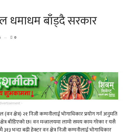
गल धमाधम बाँड्दै सरकार
6
0
गायिका संगीता मस्राङ्गी मगरको
नाको…
‘तिमी नै त थियौँ…
्
गायक तथा संगीतकार मनिपाल
dvertisement -
राई र पुनम चाम्लीङ्ग…
 (वन क्षेत्र) २१ निजी कम्पनीलाई भोगाधिकार प्रयोग गर्न अनुमति
षेत्र बाँडिएको छ। वन मन्त्रालयमा लामो समय काम गरेका र यसै
गर्नुहोस
तामाङ कथानक चलचित्र ‘ङिङजे’
ामै ३१३ भन्दा बढी हेक्टर वन क्षेत्र निजी कम्पनीलाई भोगाधिकार
चलचित्रको ट्रेलर…