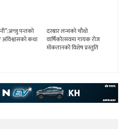
ानी”:अन्जु पन्तको
दरबार लन्चको चौथो
म र अविश्वासको कथा
वार्षिकोत्सवमा गायक रोज
मोकतानको विशेष प्रस्तुति