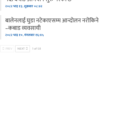
२०८२ भाद्र १३, शुक्रबार ०८:४२
बालेनलाई घुडा नटेकाएसम्म आन्दोलन नरोकिने
–कबाड व्यवसायी
२०८२ भाद्र १०, मंगलवार १६:४५
PREV
NEXT
1 of 58