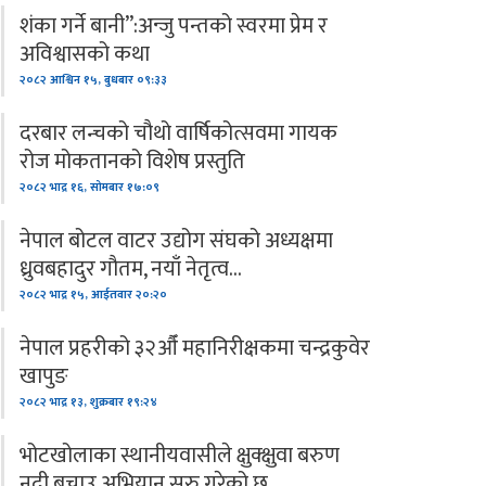
शंका गर्ने बानी”:अन्जु पन्तको स्वरमा प्रेम र
अविश्वासको कथा
२०८२ आश्विन १५, बुधबार ०९:३३
दरबार लन्चको चौथो वार्षिकोत्सवमा गायक
रोज मोकतानको विशेष प्रस्तुति
२०८२ भाद्र १६, सोमबार १७:०९
नेपाल बोटल वाटर उद्योग संघको अध्यक्षमा
ध्रुवबहादुर गौतम, नयाँ नेतृत्व…
२०८२ भाद्र १५, आईतवार २०:२०
नेपाल प्रहरीको ३२औँ महानिरीक्षकमा चन्द्रकुवेर
खापुङ
२०८२ भाद्र १३, शुक्रबार १९:२४
भोटखोलाका स्थानीयवासीले क्षुक्क्षुवा बरुण
नदी बचाउ अभियान सुरु गरेको छ