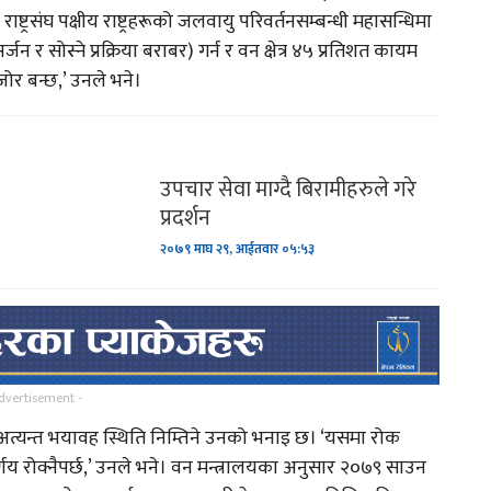
्ट्रसंघ पक्षीय राष्ट्रहरूको जलवायु परिवर्तनसम्बन्धी महासन्धिमा
जन र सोस्ने प्रक्रिया बराबर) गर्न र वन क्षेत्र ४५ प्रतिशत कायम
ण
गायक तथा समाजसेवी बिश्नवराम
जोर बन्छ,’ उनले भने।
कार्कीको नयाँ गित…
ल
याक्थुङ र धर्म पिपासु ?
८…
उपचार सेवा माग्दै बिरामीहरुले गरे
प्रदर्शन
ुलेर
लिम्बु जातिको परम्परालाई
२०७९ माघ २९, आईतवार ०५:५३
झल्काउदै चलचित्र सुगुपको…
तिनपटक सगरमाथा चढेका विजय
घिमिरेको अनुभव !
dvertisement -
शमा अत्यन्त भयावह स्थिति निम्तिने उनको भनाइ छ। ‘यसमा रोक
र्णय रोक्नैपर्छ,’ उनले भने। वन मन्त्रालयका अनुसार २०७९ साउन