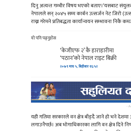
दिनु अत्यन्त गम्भीर विषय भएको बताए।‘यसबाट संयुक्त राष
नेपालले सन् २०४५ सम्म कार्बन उत्सर्जन नेट जिरो (उत्सर्
भारतद्वारा नयाँ रकेट प्रक्षेप
राख्न गरेमने प्रतिबद्धता कार्यान्वयन सम्भावना निकै कम
यो पनि पढ्नुहोस
सिसेक्पा कप २०८० फुटस
प्रतियोगिता’ साउन २७ र २
‘केजीएफ २’ कै हाराहारीमा
‘पठान’को नेपाल राइट बिक्री
साबधान ! शनिबारको दिन भ
२०७९ माघ ५, बिहीबार १६:५२
पनि कहिल्यै नगर्नुहोस्…
महिना दिन नबित्दै उप्कियो
मध्यपहाडी लोकमार्गको…
- A
यही गतिमा सरकारले वन क्षेत्र बाँड्दै जाने हो भने दे
लगाउनैपर्छ। अब भोगाधिकारका लागि वन क्षेत्र दिने नि