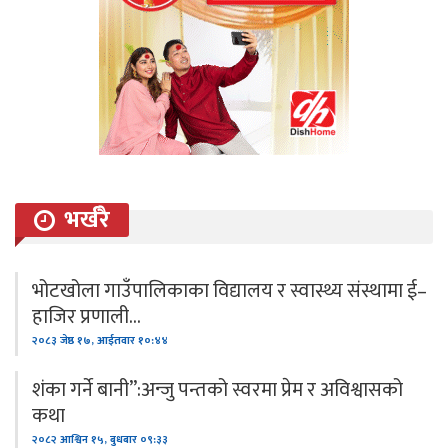
भर्खरै
भोटखोला गाउँपालिकाका विद्यालय र स्वास्थ्य संस्थामा ई–
हाजिर प्रणाली…
२०८३ जेष्ठ १७, आईतवार १०:४४
शंका गर्ने बानी”:अन्जु पन्तको स्वरमा प्रेम र अविश्वासको
कथा
२०८२ आश्विन १५, बुधबार ०९:३३