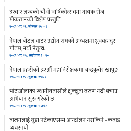
दरबार लन्चको चौथो वार्षिकोत्सवमा गायक रोज
मोकतानको विशेष प्रस्तुति
२०८२ भाद्र १६, सोमबार १७:०९
नेपाल बोटल वाटर उद्योग संघको अध्यक्षमा ध्रुवबहादुर
गौतम, नयाँ नेतृत्व…
२०८२ भाद्र १५, आईतवार २०:२०
नेपाल प्रहरीको ३२औँ महानिरीक्षकमा चन्द्रकुवेर खापुङ
२०८२ भाद्र १३, शुक्रबार १९:२४
भोटखोलाका स्थानीयवासीले क्षुक्क्षुवा बरुण नदी बचाउ
अभियान सुरु गरेको छ
२०८२ भाद्र १३, शुक्रबार ०८:४२
बालेनलाई घुडा नटेकाएसम्म आन्दोलन नरोकिने –कबाड
व्यवसायी