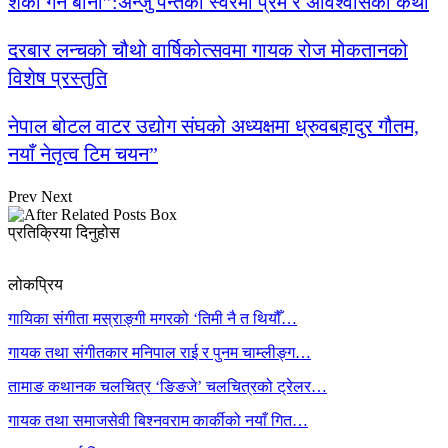
शंका गर्ने बानी”:अन्जु पन्तको स्वरमा प्रेम र अविश्वासको कथा
दरबार लन्चको चौथो वार्षिकोत्सवमा गायक रोज मोकतानको
विशेष प्रस्तुति
नेपाल बोटल वाटर उद्योग संघको अध्यक्षमा ध्रुवबहादुर गौतम,
नयाँ नेतृत्व टिम चयन”
Prev
Next
प्रतिक्रिया दिनुहोस
लोकप्रिय
गायिका संगीता मस्राङ्गी मगरको ‘तिमी नै त थियौँ…
गायक तथा संगीतकार मनिपाल राई र पुनम चाम्लीङ्ग…
तामाङ कथानक चलचित्र ‘ङिङजे’ चलचित्रको ट्रेलर…
गायक तथा समाजसेवी बिश्नवराम कार्कीको नयाँ गित…