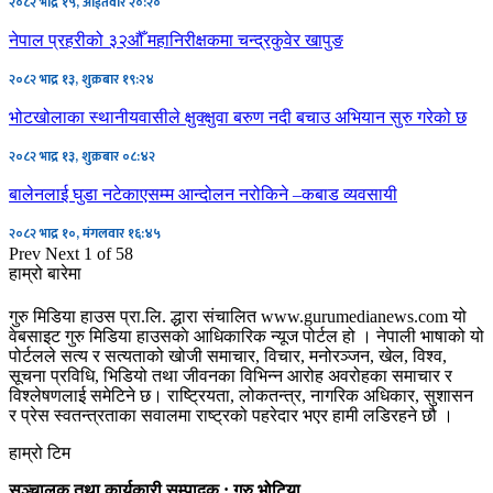
२०८२ भाद्र १५, आईतवार २०:२०
नेपाल प्रहरीको ३२औँ महानिरीक्षकमा चन्द्रकुवेर खापुङ
२०८२ भाद्र १३, शुक्रबार १९:२४
भोटखोलाका स्थानीयवासीले क्षुक्क्षुवा बरुण नदी बचाउ अभियान सुरु गरेको छ
२०८२ भाद्र १३, शुक्रबार ०८:४२
बालेनलाई घुडा नटेकाएसम्म आन्दोलन नरोकिने –कबाड व्यवसायी
२०८२ भाद्र १०, मंगलवार १६:४५
Prev
Next
1 of 58
हाम्रो बारेमा
गुरु मिडिया हाउस प्रा.लि. द्धारा संचालित www.gurumedianews.com यो
वेबसाइट गुरु मिडिया हाउसकाे आधिकारिक न्यूज पोर्टल हो । नेपाली भाषाको यो
पोर्टलले सत्य र सत्यताको खोजी समाचार, विचार, मनोरञ्जन, खेल, विश्व,
सूचना प्रविधि, भिडियो तथा जीवनका विभिन्न आरोह अवरोहका समाचार र
विश्लेषणलाई समेटिने छ। राष्ट्रियता, लोकतन्त्र, नागरिक अधिकार, सुशासन
र प्रेस स्वतन्त्रताका सवालमा राष्ट्रको पहरेदार भएर हामी लडिरहने छौ ।
हाम्रो टिम
सञ्चालक तथा कार्यकारी सम्पादक : गुरु भोटिया