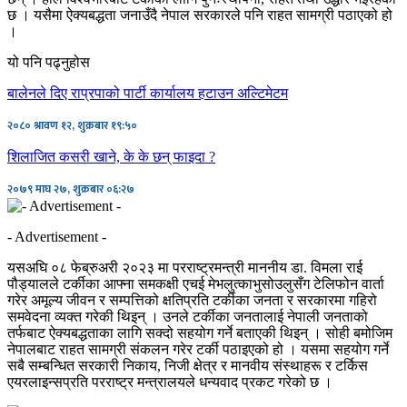
छ । यसैमा ऐक्यबद्धता जनाउँदै नेपाल सरकारले पनि राहत सामग्री पठाएको हो
।
यो पनि पढ्नुहोस
बालेनले दिए राप्रपाको पार्टी कार्यालय हटाउन अल्टिमेटम
२०८० श्रावण १२, शुक्रबार १९:५०
शिलाजित कसरी खाने, के के छन् फाइदा ?
२०७९ माघ २७, शुक्रबार ०६:२७
- Advertisement -
यसअघि ०८ फेब्रुअरी २०२३ मा परराष्ट्रमन्त्री माननीय डा. विमला राई
पौड्यालले टर्कीका आफ्ना समकक्षी एचई मेभलुत्काभुसोउलुसँग टेलिफोन वार्ता
गरेर अमूल्य जीवन र सम्पत्तिको क्षतिप्रति टर्कीका जनता र सरकारमा गहिरो
समवेदना व्यक्त गरेकी थिइन् । उनले टर्कीका जनतालाई नेपाली जनताको
तर्फबाट ऐक्यबद्धताका लागि सक्दो सहयोग गर्ने बताएकी थिइन् । सोही बमोजिम
नेपालबाट राहत सामग्री संकलन गरेर टर्की पठाइएको हो । यसमा सहयोग गर्ने
सबै सम्बन्धित सरकारी निकाय, निजी क्षेत्र र मानवीय संस्थाहरू र टर्किस
एयरलाइन्सप्रति परराष्ट्र मन्त्रालयले धन्यवाद प्रकट गरेको छ ।