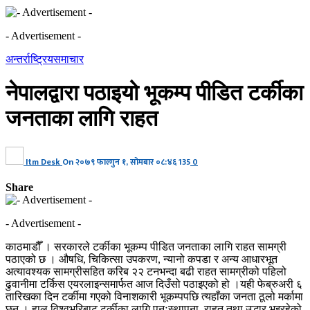
- Advertisement -
अन्तर्राष्ट्रिय
समाचार
नेपालद्वारा पठाइयो भूकम्प पीडित टर्कीका
जनताका लागि राहत
Itm Desk
On
२०७९ फाल्गुन १, सोमबार ०८:४६
135
0
Share
- Advertisement -
काठमाडौँ । सरकारले टर्कीका भूकम्प पीडित जनताका लागि राहत सामग्री
पठाएको छ । औषधि, चिकित्सा उपकरण, न्यानो कपडा र अन्य आधारभूत
अत्यावश्यक सामग्रीसहित करिब २२ टनभन्दा बढी राहत सामग्रीको पहिलो
ढुवानीमा टर्किस एयरलाइन्समार्फत आज दिउँसो पठाइएको हो ।यही फेब्रुअरी ६
तारिखका दिन टर्कीमा गएको विनाशकारी भूकम्पपछि त्यहाँका जनता ठूलो मर्कामा
छन् । हाल विश्वभरिबाट टर्कीका लागि पुनःस्थापना, राहत तथा उद्धार भइरहेको