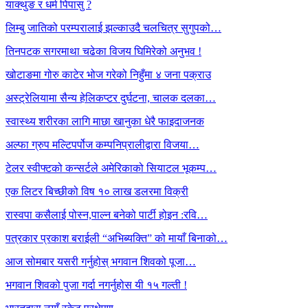
याक्थुङ र धर्म पिपासु ?
लिम्बु जातिको परम्परालाई झल्काउदै चलचित्र सुगुपको…
तिनपटक सगरमाथा चढेका विजय घिमिरेको अनुभव !
खोटाङमा गोरु काटेर भोज गरेको निहुँमा ४ जना पक्राउ
अस्ट्रेलियामा सैन्य हेलिकप्टर दुर्घटना, चालक दलका…
स्वास्थ्य शरीरका लागि माछा खानुका धेरै फाइदाजनक
अल्फा ग्रुप मल्टिपर्पोज कम्पनिप्रालीद्वारा विजया…
टेलर स्वीफ्टको कन्सर्टले अमेरिकाको सियाटल भूकम्प…
एक लिटर बिच्छीको विष १० लाख डलरमा विक्री
रास्वपा कसैलाई पोस्न,पाल्न बनेको पार्टी होइन :रवि…
पत्रकार प्रकाश बराईली “अभिब्यक्ति” को मायाँ बिनाको…
आज सोमबार यसरी गर्नुहोस् भगवान शिवको पूजा…
भगवान शिवको पुजा गर्दा नगर्नुहोस यी १५ गल्ती !