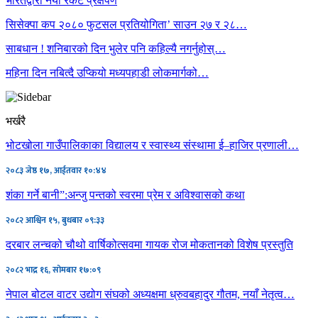
भारतद्वारा नयाँ रकेट प्रक्षेपण
सिसेक्पा कप २०८० फुटसल प्रतियोगिता’ साउन २७ र २८…
साबधान ! शनिबारको दिन भुलेर पनि कहिल्यै नगर्नुहोस्…
महिना दिन नबित्दै उप्कियो मध्यपहाडी लोकमार्गको…
भर्खरै
भोटखोला गाउँपालिकाका विद्यालय र स्वास्थ्य संस्थामा ई–हाजिर प्रणाली…
२०८३ जेष्ठ १७, आईतवार १०:४४
शंका गर्ने बानी”:अन्जु पन्तको स्वरमा प्रेम र अविश्वासको कथा
२०८२ आश्विन १५, बुधबार ०९:३३
दरबार लन्चको चौथो वार्षिकोत्सवमा गायक रोज मोकतानको विशेष प्रस्तुति
२०८२ भाद्र १६, सोमबार १७:०९
नेपाल बोटल वाटर उद्योग संघको अध्यक्षमा ध्रुवबहादुर गौतम, नयाँ नेतृत्व…