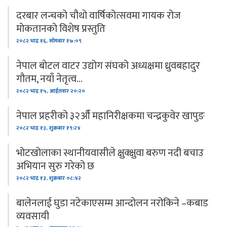
दरबार लन्चको चौथो वार्षिकोत्सवमा गायक रोज
मोकतानको विशेष प्रस्तुति
२०८२ भाद्र १६, सोमबार १७:०९
नेपाल बोटल वाटर उद्योग संघको अध्यक्षमा ध्रुवबहादुर
गौतम, नयाँ नेतृत्व…
२०८२ भाद्र १५, आईतवार २०:२०
नेपाल प्रहरीको ३२औँ महानिरीक्षकमा चन्द्रकुवेर खापुङ
२०८२ भाद्र १३, शुक्रबार १९:२४
भोटखोलाका स्थानीयवासीले क्षुक्क्षुवा बरुण नदी बचाउ
अभियान सुरु गरेको छ
२०८२ भाद्र १३, शुक्रबार ०८:४२
बालेनलाई घुडा नटेकाएसम्म आन्दोलन नरोकिने –कबाड
व्यवसायी