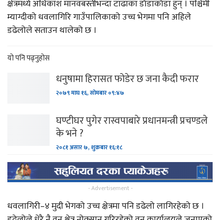
क्षेत्रमध्ये अधिकांश मानवबस्तीभन्दा टाढाका डाँडाकाँडा हुन् । पश्चिमी
म्याग्दीको धवलागिरि गाउँपालिकाको उच्च भेगमा पनि अहिले
डढेलोले सताउन थालेको छ ।
यो पनि पढ्नुहोस
धनुषामा हिरासत फोडेर छ जना कैदी फरार
२०७९ माघ १६, सोमबार ०९:४७
घण्टीघर पुगेर रास्वपाबारे प्रधानमन्त्री प्रचण्डले
के भने ?
२०८१ असार ७, शुक्रबार १६:१८
- Advertisement -
धवलागिरी–४ मुदी भेगको उच्च क्षेत्रमा पनि डढेलो लागिरहेको छ ।
डढेलोले धेरै नै वन क्षेत्र नोक्सान गरिरहेको वन कार्यालयले जनाएको