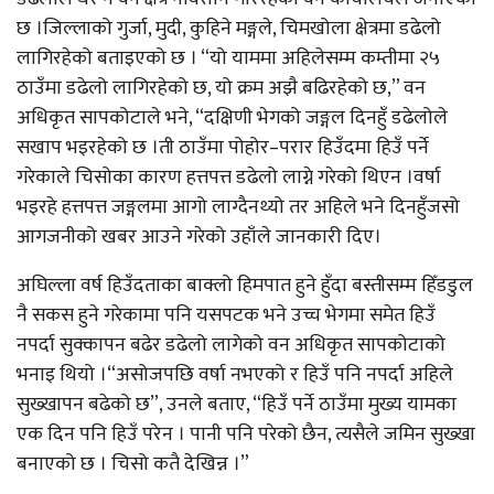
छ ।जिल्लाको गुर्जा, मुदी, कुहिने मङ्गले, चिमखोला क्षेत्रमा डढेलो
लागिरहेको बताइएको छ । “यो याममा अहिलेसम्म कम्तीमा २५
ठाउँमा डढेलो लागिरहेको छ, यो क्रम अझै बढिरहेको छ,” वन
अधिकृत सापकोटाले भने, “दक्षिणी भेगको जङ्गल दिनहुँ डढेलोले
सखाप भइरहेको छ ।ती ठाउँमा पोहोर–परार हिउँदमा हिउँ पर्ने
गरेकाले चिसोका कारण हत्तपत्त डढेलो लाग्ने गरेको थिएन ।वर्षा
भइरहे हत्तपत्त जङ्गलमा आगो लाग्दैनथ्यो तर अहिले भने दिनहुँजसो
आगजनीको खबर आउने गरेको उहाँले जानकारी दिए।
अघिल्ला वर्ष हिउँदताका बाक्लो हिमपात हुने हुँदा बस्तीसम्म हिँडडुल
नै सकस हुने गरेकामा पनि यसपटक भने उच्च भेगमा समेत हिउँ
नपर्दा सुक्कापन बढेर डढेलो लागेको वन अधिकृत सापकोटाको
भनाइ थियो ।“असोजपछि वर्षा नभएको र हिउँ पनि नपर्दा अहिले
सुख्खापन बढेको छ”, उनले बताए, “हिउँ पर्ने ठाउँमा मुख्य यामका
एक दिन पनि हिउँ परेन । पानी पनि परेको छैन, त्यसैले जमिन सुख्खा
बनाएको छ । चिसो कतै देखिन्न ।”