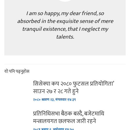
I am so happy, my dear friend, so
absorbed in the exquisite sense of mere
tranquil existence, that I neglect my
talents.
यो पनि पढ्नुहोस
सिसेक्पा कप २०८० फुटसल प्रतियोगिता’
साउन २७ र २८ गते हुने
२०८० श्रावण २३, मंगलवार १४:३९
प्रतिनिधिसभा बैठक बस्दै, बजेटमाथि
मन्त्रालयगत छलफल जारी रहने
२०८१ असार २, आईतवार १४:५०