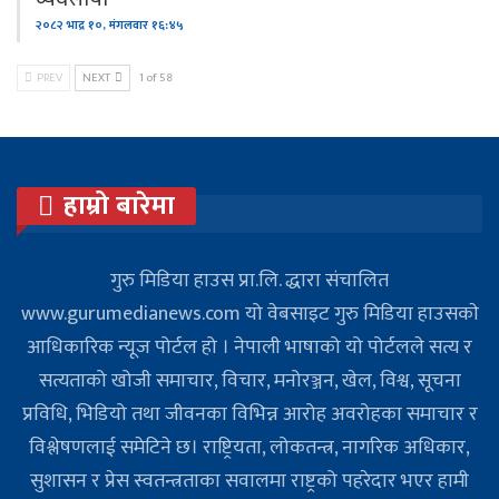
२०८२ भाद्र १०, मंगलवार १६:४५
PREV
NEXT
1 of 58
हाम्रो बारेमा
गुरु मिडिया हाउस प्रा.लि. द्धारा संचालित
www.gurumedianews.com यो वेबसाइट गुरु मिडिया हाउसकाे
आधिकारिक न्यूज पोर्टल हो । नेपाली भाषाको यो पोर्टलले सत्य र
सत्यताको खोजी समाचार, विचार, मनोरञ्जन, खेल, विश्व, सूचना
प्रविधि, भिडियो तथा जीवनका विभिन्न आरोह अवरोहका समाचार र
विश्लेषणलाई समेटिने छ। राष्ट्रियता, लोकतन्त्र, नागरिक अधिकार,
सुशासन र प्रेस स्वतन्त्रताका सवालमा राष्ट्रको पहरेदार भएर हामी