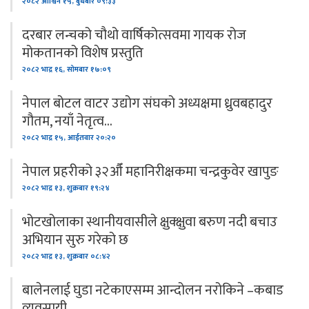
२०८२ आश्विन १५, बुधबार ०९:३३
दरबार लन्चको चौथो वार्षिकोत्सवमा गायक रोज
मोकतानको विशेष प्रस्तुति
२०८२ भाद्र १६, सोमबार १७:०९
नेपाल बोटल वाटर उद्योग संघको अध्यक्षमा ध्रुवबहादुर
गौतम, नयाँ नेतृत्व…
२०८२ भाद्र १५, आईतवार २०:२०
नेपाल प्रहरीको ३२औँ महानिरीक्षकमा चन्द्रकुवेर खापुङ
२०८२ भाद्र १३, शुक्रबार १९:२४
भोटखोलाका स्थानीयवासीले क्षुक्क्षुवा बरुण नदी बचाउ
अभियान सुरु गरेको छ
२०८२ भाद्र १३, शुक्रबार ०८:४२
बालेनलाई घुडा नटेकाएसम्म आन्दोलन नरोकिने –कबाड
व्यवसायी