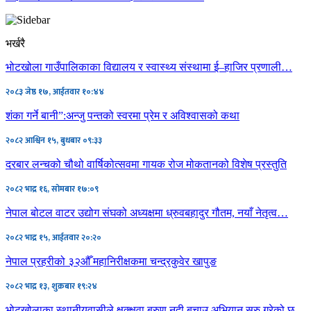
भर्खरै
भोटखोला गाउँपालिकाका विद्यालय र स्वास्थ्य संस्थामा ई–हाजिर प्रणाली…
२०८३ जेष्ठ १७, आईतवार १०:४४
शंका गर्ने बानी”:अन्जु पन्तको स्वरमा प्रेम र अविश्वासको कथा
२०८२ आश्विन १५, बुधबार ०९:३३
दरबार लन्चको चौथो वार्षिकोत्सवमा गायक रोज मोकतानको विशेष प्रस्तुति
२०८२ भाद्र १६, सोमबार १७:०९
नेपाल बोटल वाटर उद्योग संघको अध्यक्षमा ध्रुवबहादुर गौतम, नयाँ नेतृत्व…
२०८२ भाद्र १५, आईतवार २०:२०
नेपाल प्रहरीको ३२औँ महानिरीक्षकमा चन्द्रकुवेर खापुङ
२०८२ भाद्र १३, शुक्रबार १९:२४
भोटखोलाका स्थानीयवासीले क्षुक्क्षुवा बरुण नदी बचाउ अभियान सुरु गरेको छ