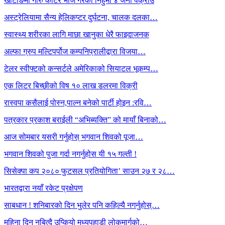
खोटाङमा गोरु काटेर भोज गरेको निहुँमा ४ जना पक्राउ
अस्ट्रेलियामा सैन्य हेलिकप्टर दुर्घटना, चालक दलका…
स्वास्थ्य शरीरका लागि माछा खानुका धेरै फाइदाजनक
अल्फा ग्रुप मल्टिपर्पोज कम्पनिप्रालीद्वारा विजया…
टेलर स्वीफ्टको कन्सर्टले अमेरिकाको सियाटल भूकम्प…
एक लिटर बिच्छीको विष १० लाख डलरमा विक्री
रास्वपा कसैलाई पोस्न,पाल्न बनेको पार्टी होइन :रवि…
पत्रकार प्रकाश बराईली “अभिब्यक्ति” को मायाँ बिनाको…
आज सोमबार यसरी गर्नुहोस् भगवान शिवको पूजा…
भगवान शिवको पुजा गर्दा नगर्नुहोस यी १५ गल्ती !
सिसेक्पा कप २०८० फुटसल प्रतियोगिता’ साउन २७ र २८…
भारतद्वारा नयाँ रकेट प्रक्षेपण
साबधान ! शनिबारको दिन भुलेर पनि कहिल्यै नगर्नुहोस्…
महिना दिन नबित्दै उप्कियो मध्यपहाडी लोकमार्गको…