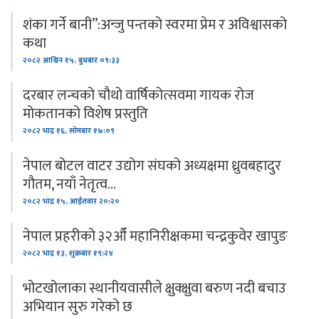
शंका गर्ने बानी”:अन्जु पन्तको स्वरमा प्रेम र अविश्वासको
कथा
२०८२ आश्विन १५, बुधबार ०९:३३
दरबार लन्चको चौथो वार्षिकोत्सवमा गायक रोज
मोकतानको विशेष प्रस्तुति
२०८२ भाद्र १६, सोमबार १७:०९
नेपाल बोटल वाटर उद्योग संघको अध्यक्षमा ध्रुवबहादुर
गौतम, नयाँ नेतृत्व…
२०८२ भाद्र १५, आईतवार २०:२०
नेपाल प्रहरीको ३२औँ महानिरीक्षकमा चन्द्रकुवेर खापुङ
२०८२ भाद्र १३, शुक्रबार १९:२४
भोटखोलाका स्थानीयवासीले क्षुक्क्षुवा बरुण नदी बचाउ
अभियान सुरु गरेको छ