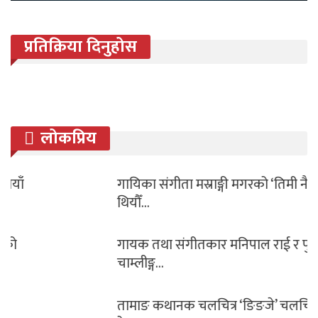
प्रतिक्रिया दिनुहोस
लोकप्रिय
गायिका संगीता मस्राङ्गी मगरको ‘तिमी नै त
थियौँ…
गायक तथा संगीतकार मनिपाल राई र पुनम
चाम्लीङ्ग…
तामाङ कथानक चलचित्र ‘ङिङजे’ चलचित्रको