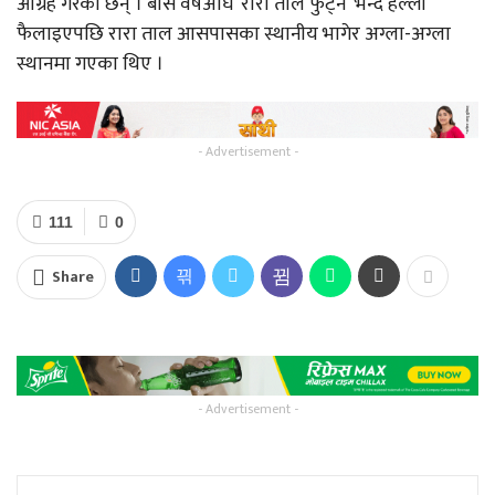
आग्रह गरेका छन् । बीस वर्षअघि ‘रारा ताल फुट्ने’ भन्दै हल्ला
फैलाइएपछि रारा ताल आसपासका स्थानीय भागेर अग्ला-अग्ला
स्थानमा गएका थिए ।
- Advertisement -
111
0
Share
- Advertisement -