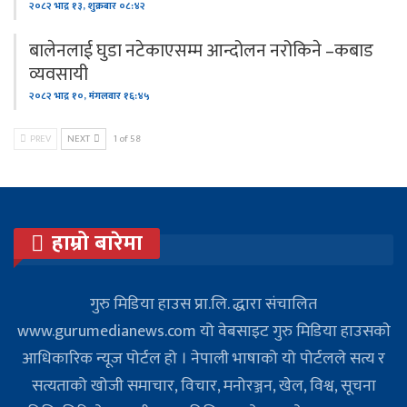
२०८२ भाद्र १३, शुक्रबार ०८:४२
बालेनलाई घुडा नटेकाएसम्म आन्दोलन नरोकिने –कबाड
व्यवसायी
२०८२ भाद्र १०, मंगलवार १६:४५
PREV
NEXT
1 of 58
हाम्रो बारेमा
गुरु मिडिया हाउस प्रा.लि. द्धारा संचालित
www.gurumedianews.com यो वेबसाइट गुरु मिडिया हाउसकाे
आधिकारिक न्यूज पोर्टल हो । नेपाली भाषाको यो पोर्टलले सत्य र
सत्यताको खोजी समाचार, विचार, मनोरञ्जन, खेल, विश्व, सूचना