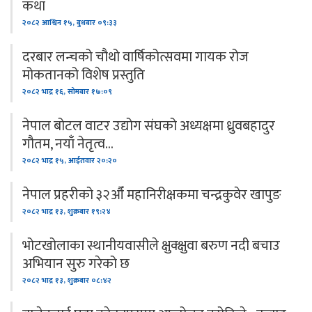
कथा
२०८२ आश्विन १५, बुधबार ०९:३३
दरबार लन्चको चौथो वार्षिकोत्सवमा गायक रोज
मोकतानको विशेष प्रस्तुति
२०८२ भाद्र १६, सोमबार १७:०९
नेपाल बोटल वाटर उद्योग संघको अध्यक्षमा ध्रुवबहादुर
गौतम, नयाँ नेतृत्व…
२०८२ भाद्र १५, आईतवार २०:२०
नेपाल प्रहरीको ३२औँ महानिरीक्षकमा चन्द्रकुवेर खापुङ
२०८२ भाद्र १३, शुक्रबार १९:२४
भोटखोलाका स्थानीयवासीले क्षुक्क्षुवा बरुण नदी बचाउ
अभियान सुरु गरेको छ
२०८२ भाद्र १३, शुक्रबार ०८:४२