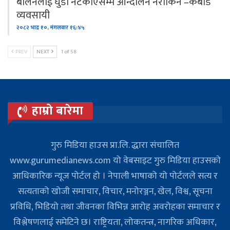
बालेनलाई घुडा नटेकाएसम्म आन्दोलन नरोकिने –कबाड
व्यवसायी
२०८२ भाद्र १०, मंगलवार १६:४५
PREV
NEXT
1 of 58
हाम्रो बारेमा
गुरु मिडिया हाउस प्रा.लि. द्धारा संचालित
www.gurumedianews.com यो वेबसाइट गुरु मिडिया हाउसकाे
आधिकारिक न्यूज पोर्टल हो । नेपाली भाषाको यो पोर्टलले सत्य र
सत्यताको खोजी समाचार, विचार, मनोरञ्जन, खेल, विश्व, सूचना
प्रविधि, भिडियो तथा जीवनका विभिन्न आरोह अवरोहका समाचार र
विश्लेषणलाई समेटिने छ। राष्ट्रियता, लोकतन्त्र, नागरिक अधिकार,