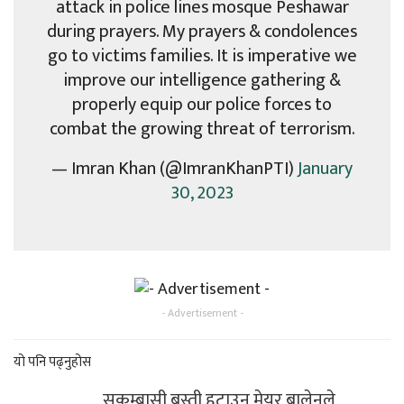
attack in police lines mosque Peshawar
during prayers. My prayers & condolences
go to victims families. It is imperative we
improve our intelligence gathering &
properly equip our police forces to
combat the growing threat of terrorism.
— Imran Khan (@ImranKhanPTI)
January
30, 2023
- Advertisement -
यो पनि पढ्नुहोस
सुकुम्बासी बस्ती हटाउन मेयर बालेनले