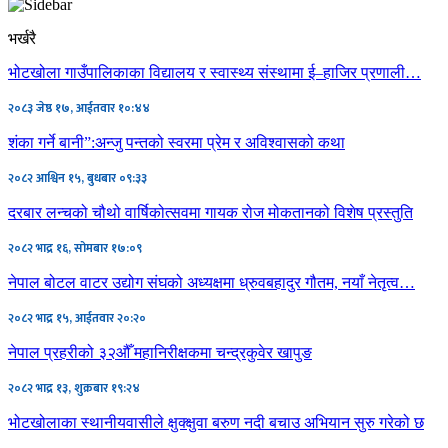
भर्खरै
भोटखोला गाउँपालिकाका विद्यालय र स्वास्थ्य संस्थामा ई–हाजिर प्रणाली…
२०८३ जेष्ठ १७, आईतवार १०:४४
शंका गर्ने बानी”:अन्जु पन्तको स्वरमा प्रेम र अविश्वासको कथा
२०८२ आश्विन १५, बुधबार ०९:३३
दरबार लन्चको चौथो वार्षिकोत्सवमा गायक रोज मोकतानको विशेष प्रस्तुति
२०८२ भाद्र १६, सोमबार १७:०९
नेपाल बोटल वाटर उद्योग संघको अध्यक्षमा ध्रुवबहादुर गौतम, नयाँ नेतृत्व…
२०८२ भाद्र १५, आईतवार २०:२०
नेपाल प्रहरीको ३२औँ महानिरीक्षकमा चन्द्रकुवेर खापुङ
२०८२ भाद्र १३, शुक्रबार १९:२४
भोटखोलाका स्थानीयवासीले क्षुक्क्षुवा बरुण नदी बचाउ अभियान सुरु गरेको छ