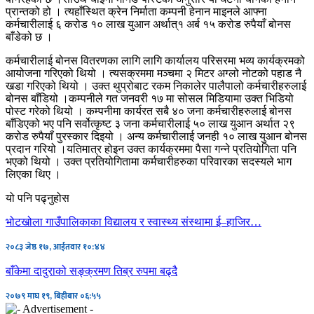
प्रान्तको हो । त्यहाँस्थित क्रेन निर्माता कम्पनी हेनान माइनले आफ्ना
कर्मचारीलाई ६ करोड १० लाख युआन अर्थात्१ अर्ब १५ करोड रुपैयाँ बोनस
बाँडेको छ ।
कर्मचारीलाई बोनस वितरणका लागि लागि कार्यालय परिसरमा भव्य कार्यक्रमको
आयोजना गरिएको थियो । त्यसक्रममा मञ्चमा २ मिटर अग्लो नोटको पहाड नै
खडा गरिएको थियो । उक्त थुप्रोबाट रकम निकालेर पालैपालो कर्मचारीहरुलाई
बोनस बाँडियो ।कम्पनीले गत जनवरी १७ मा सोसल मिडियामा उक्त भिडियो
पोस्ट गरेको थियो । कम्पनीमा कार्यरत सबै ४० जना कर्मचारीहरुलाई बोनस
बाँडिएको भए पनि सर्वोत्कृष्ट ३ जना कर्मचारीलाई ५० लाख युआन अर्थात २९
करोड रुपैयाँ पुरस्कार दिइयो । अन्य कर्मचारीलाई जनही १० लाख युआन बोनस
प्रदान गरियो ।यतिमात्र होइन उक्त कार्यक्रममा पैसा गन्ने प्रतियोगिता पनि
भएको थियो । उक्त प्रतियोगितामा कर्मचारीहरुका परिवारका सदस्यले भाग
लिएका थिए ।
यो पनि पढ्नुहोस
भोटखोला गाउँपालिकाका विद्यालय र स्वास्थ्य संस्थामा ई–हाजिर…
२०८३ जेष्ठ १७, आईतवार १०:४४
बाँकेमा दादुराको सङ्क्रमण तिब्र रुपमा बढ्दै
२०७९ माघ १९, बिहीबार ०६:५५