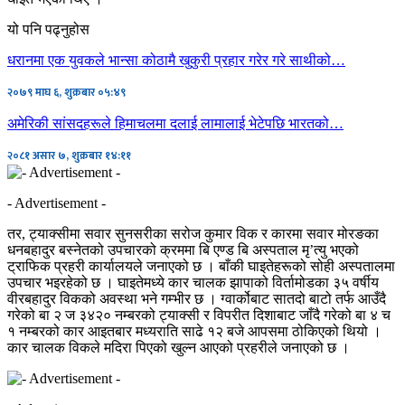
यो पनि पढ्नुहोस
धरानमा एक युवकले भान्सा कोठामै खुकुरी प्रहार गरेर गरे साथीको…
२०७९ माघ ६, शुक्रबार ०५:४९
अमेरिकी सांसदहरूले हिमाचलमा दलाई लामालाई भेटेपछि भारतको…
२०८१ असार ७, शुक्रबार १४:११
- Advertisement -
तर, ट्याक्सीमा सवार सुनसरीका सरोज कुमार विक र कारमा सवार मोरङका
धनबहादुर बस्नेतको उपचारको क्रममा बि एण्ड बि अस्पताल मृ’त्यु भएको
ट्राफिक प्रहरी कार्यालयले जनाएको छ । बाँकी घाइतेहरूको सोही अस्पतालमा
उपचार भइरहेको छ । घाइतेमध्ये कार चालक झापाको विर्तामोडका ३५ वर्षीय
वीरबहादुर विकको अवस्था भने गम्भीर छ । ग्वार्कोबाट सातदो बाटो तर्फ आउँदै
गरेको बा २ ज ३४२० नम्बरको ट्याक्सी र विपरीत दिशाबाट जाँदै गरेको बा ४ च
१ नम्बरको कार आइतबार मध्यराति साढे १२ बजे आपसमा ठोकिएको थियो ।
कार चालक विकले मदिरा पिएको खुल्न आएको प्रहरीले जनाएको छ ।