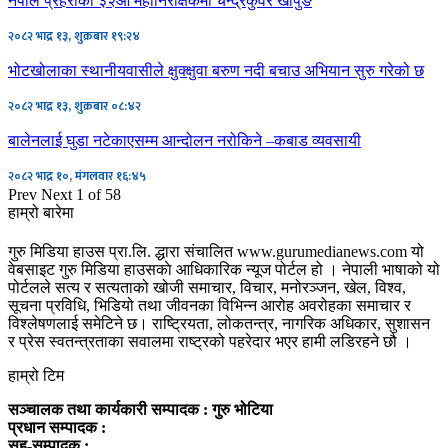
नेपाल प्रहरीको ३२औँ महानिरीक्षकमा चन्द्रकुवेर खापुङ
२०८२ भाद्र १३, शुक्रबार १९:२४
भोटखोलाका स्थानीयवासीले क्षुक्क्षुवा बरुण नदी बचाउ अभियान सुरु गरेको छ
२०८२ भाद्र १३, शुक्रबार ०८:४२
बालेनलाई घुडा नटेकाएसम्म आन्दोलन नरोकिने –कबाड व्यवसायी
२०८२ भाद्र १०, मंगलवार १६:४५
Prev
Next
1 of 58
हाम्रो बारेमा
गुरु मिडिया हाउस प्रा.लि. द्धारा संचालित www.gurumedianews.com यो
वेबसाइट गुरु मिडिया हाउसकाे आधिकारिक न्यूज पोर्टल हो । नेपाली भाषाको यो
पोर्टलले सत्य र सत्यताको खोजी समाचार, विचार, मनोरञ्जन, खेल, विश्व,
सूचना प्रविधि, भिडियो तथा जीवनका विभिन्न आरोह अवरोहका समाचार र
विश्लेषणलाई समेटिने छ। राष्ट्रियता, लोकतन्त्र, नागरिक अधिकार, सुशासन
र प्रेस स्वतन्त्रताका सवालमा राष्ट्रको पहरेदार भएर हामी लडिरहने छौ ।
हाम्रो टिम
सञ्चालक तथा कार्यकारी सम्पादक : गुरु भोटिया
प्रधान सम्पादक :
सह-सम्पादक :