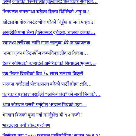
लिम्बु जातिको परम्परालाई झल्काउदै चलचित्र सुगुपको…
तिनपटक सगरमाथा चढेका विजय घिमिरेको अनुभव !
खोटाङमा गोरु काटेर भोज गरेको निहुँमा ४ जना पक्राउ
अस्ट्रेलियामा सैन्य हेलिकप्टर दुर्घटना, चालक दलका…
स्वास्थ्य शरीरका लागि माछा खानुका धेरै फाइदाजनक
अल्फा ग्रुप मल्टिपर्पोज कम्पनिप्रालीद्वारा विजया…
टेलर स्वीफ्टको कन्सर्टले अमेरिकाको सियाटल भूकम्प…
एक लिटर बिच्छीको विष १० लाख डलरमा विक्री
रास्वपा कसैलाई पोस्न,पाल्न बनेको पार्टी होइन :रवि…
पत्रकार प्रकाश बराईली “अभिब्यक्ति” को मायाँ बिनाको…
आज सोमबार यसरी गर्नुहोस् भगवान शिवको पूजा…
भगवान शिवको पुजा गर्दा नगर्नुहोस यी १५ गल्ती !
भारतद्वारा नयाँ रकेट प्रक्षेपण
सिसेक्पा कप २०८० फुटसल प्रतियोगिता’ साउन २७ र २८…