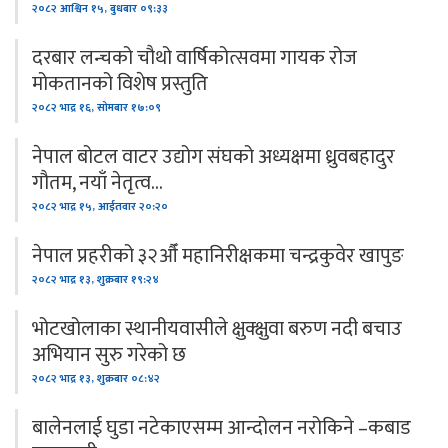
२०८२ आश्विन १५, बुधबार ०९:३३
दरबार लन्चको चौथो वार्षिकोत्सवमा गायक रोज
मोकतानको विशेष प्रस्तुति
२०८२ भाद्र १६, सोमबार १७:०९
नेपाल बोटल वाटर उद्योग संघको अध्यक्षमा ध्रुवबहादुर
गौतम, नयाँ नेतृत्व…
२०८२ भाद्र १५, आईतवार २०:२०
नेपाल प्रहरीको ३२औँ महानिरीक्षकमा चन्द्रकुवेर खापुङ
२०८२ भाद्र १३, शुक्रबार १९:२४
भोटखोलाका स्थानीयवासीले क्षुक्क्षुवा बरुण नदी बचाउ
अभियान सुरु गरेको छ
२०८२ भाद्र १३, शुक्रबार ०८:४२
बालेनलाई घुडा नटेकाएसम्म आन्दोलन नरोकिने –कबाड