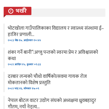
भर्खरै
भोटखोला गाउँपालिकाका विद्यालय र स्वास्थ्य संस्थामा ई–
हाजिर प्रणाली…
२०८३ जेष्ठ १७, आईतवार १०:४४
शंका गर्ने बानी”:अन्जु पन्तको स्वरमा प्रेम र अविश्वासको
कथा
२०८२ आश्विन १५, बुधबार ०९:३३
दरबार लन्चको चौथो वार्षिकोत्सवमा गायक रोज
मोकतानको विशेष प्रस्तुति
२०८२ भाद्र १६, सोमबार १७:०९
नेपाल बोटल वाटर उद्योग संघको अध्यक्षमा ध्रुवबहादुर
गौतम, नयाँ नेतृत्व…