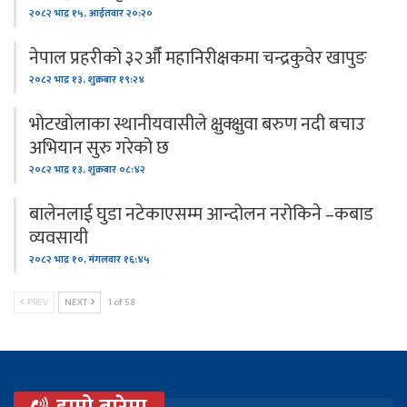
२०८२ भाद्र १५, आईतवार २०:२०
नेपाल प्रहरीको ३२औँ महानिरीक्षकमा चन्द्रकुवेर खापुङ
२०८२ भाद्र १३, शुक्रबार १९:२४
भोटखोलाका स्थानीयवासीले क्षुक्क्षुवा बरुण नदी बचाउ
अभियान सुरु गरेको छ
२०८२ भाद्र १३, शुक्रबार ०८:४२
बालेनलाई घुडा नटेकाएसम्म आन्दोलन नरोकिने –कबाड
व्यवसायी
२०८२ भाद्र १०, मंगलवार १६:४५
PREV
NEXT
1 of 58