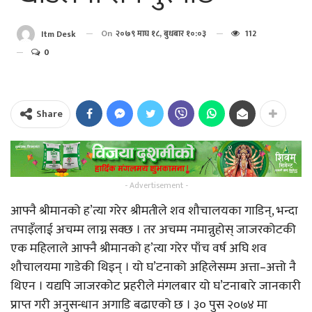
On
२०७९ माघ १८, बुधबार १०:०३
112
Itm Desk
0
Share
- Advertisement -
आफ्नै श्रीमानको ह’त्या गरेर श्रीमतीले शव शौचालयका गाडिन्, भन्दा
तपाइँलाई अचम्म लाग्न सक्छ । तर अचम्म नमान्नुहोस् जाजरकोटकी
एक महिलाले आफ्नै श्रीमानको ह’त्या गरेर पाँच वर्ष अघि शव
शौचालयमा गाडेकी थिइन् । यो घ’टनाको अहिलेसम्म अत्ता–अत्तो नै
थिएन । यद्यपि जाजरकोट प्रहरीले मंगलबार यो घ’टनाबारे जानकारी
प्राप्त गरी अनुसन्धान अगाडि बढाएको छ । ३० पुस २०७४ मा