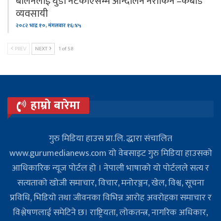
बालेनलाई घुडा नटेकाएसम्म आन्दोलन नरोकिने –कबाड
व्यवसायी
२०८२ भाद्र १०, मंगलवार १६:४५
PREV
NEXT
1 of 58
हाम्रो बारेमा
गुरु मिडिया हाउस प्रा.लि. द्धारा संचालित
www.gurumedianews.com यो वेबसाइट गुरु मिडिया हाउसकाे
आधिकारिक न्यूज पोर्टल हो । नेपाली भाषाको यो पोर्टलले सत्य र
सत्यताको खोजी समाचार, विचार, मनोरञ्जन, खेल, विश्व, सूचना
प्रविधि, भिडियो तथा जीवनका विभिन्न आरोह अवरोहका समाचार र
विश्लेषणलाई समेटिने छ। राष्ट्रियता, लोकतन्त्र, नागरिक अधिकार,