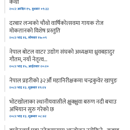
कथा
२०८२ आश्विन १५, बुधबार ०९:३३
दरबार लन्चको चौथो वार्षिकोत्सवमा गायक रोज
मोकतानको विशेष प्रस्तुति
२०८२ भाद्र १६, सोमबार १७:०९
नेपाल बोटल वाटर उद्योग संघको अध्यक्षमा ध्रुवबहादुर
गौतम, नयाँ नेतृत्व…
२०८२ भाद्र १५, आईतवार २०:२०
नेपाल प्रहरीको ३२औँ महानिरीक्षकमा चन्द्रकुवेर खापुङ
२०८२ भाद्र १३, शुक्रबार १९:२४
भोटखोलाका स्थानीयवासीले क्षुक्क्षुवा बरुण नदी बचाउ
अभियान सुरु गरेको छ
२०८२ भाद्र १३, शुक्रबार ०८:४२