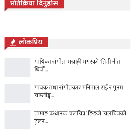
प्रतिक्रिया दिनुहोस
लोकप्रिय
गायिका संगीता मस्राङ्गी मगरको ‘तिमी नै त
थियौँ…
गायक तथा संगीतकार मनिपाल राई र पुनम
चाम्लीङ्ग…
तामाङ कथानक चलचित्र ‘ङिङजे’ चलचित्रको
ट्रेलर…