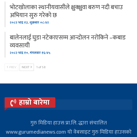
भोटखोलाका स्थानीयवासीले क्षुक्क्षुवा बरुण नदी बचाउ
अभियान सुरु गरेको छ
२०८२ भाद्र १३, शुक्रबार ०८:४२
बालेनलाई घुडा नटेकाएसम्म आन्दोलन नरोकिने –कबाड
व्यवसायी
२०८२ भाद्र १०, मंगलवार १६:४५
PREV
NEXT
1 of 58
हाम्रो बारेमा
गुरु मिडिया हाउस प्रा.लि. द्धारा संचालित
www.gurumedianews.com यो वेबसाइट गुरु मिडिया हाउसकाे