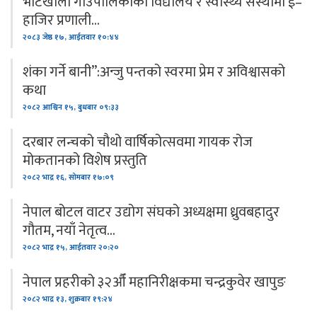
भोटखोला गाउँपालिकाका विद्यालय र स्वास्थ्य संस्थामा ई–
हाजिर प्रणाली…
२०८३ जेष्ठ १७, आईतवार १०:४४
शंका गर्ने बानी”:अन्जु पन्तको स्वरमा प्रेम र अविश्वासको
कथा
२०८२ आश्विन १५, बुधबार ०९:३३
दरबार लन्चको चौथो वार्षिकोत्सवमा गायक रोज
मोकतानको विशेष प्रस्तुति
२०८२ भाद्र १६, सोमबार १७:०९
नेपाल बोटल वाटर उद्योग संघको अध्यक्षमा ध्रुवबहादुर
गौतम, नयाँ नेतृत्व…
२०८२ भाद्र १५, आईतवार २०:२०
नेपाल प्रहरीको ३२औँ महानिरीक्षकमा चन्द्रकुवेर खापुङ
२०८२ भाद्र १३, शुक्रबार १९:२४