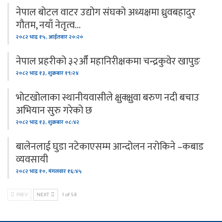
नेपाल बोटल वाटर उद्योग संघको अध्यक्षमा ध्रुवबहादुर
गौतम, नयाँ नेतृत्व…
२०८२ भाद्र १५, आईतवार २०:२०
नेपाल प्रहरीको ३२औँ महानिरीक्षकमा चन्द्रकुवेर खापुङ
२०८२ भाद्र १३, शुक्रबार १९:२४
भोटखोलाका स्थानीयवासीले क्षुक्क्षुवा बरुण नदी बचाउ
अभियान सुरु गरेको छ
२०८२ भाद्र १३, शुक्रबार ०८:४२
बालेनलाई घुडा नटेकाएसम्म आन्दोलन नरोकिने –कबाड
व्यवसायी
२०८२ भाद्र १०, मंगलवार १६:४५
PREV
NEXT
1 of 58