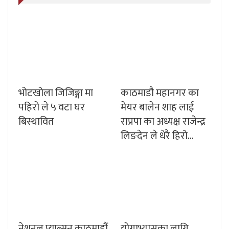
भोटखोला जिजिङ्गा मा
काठमाडौ महानगर का
पहिरो ले ५ वटा घर
मेयर बालेन शाह लाई
बिस्थावित
राप्रपा का अध्यक्ष राजेन्द्र
लिङदेन ले धेरै हिरो…
नेशनल प्याब्सन काठमाडौं
योगाभ्यासका लागि