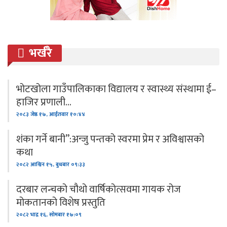
भर्खरै
भोटखोला गाउँपालिकाका विद्यालय र स्वास्थ्य संस्थामा ई–
हाजिर प्रणाली…
२०८३ जेष्ठ १७, आईतवार १०:४४
शंका गर्ने बानी”:अन्जु पन्तको स्वरमा प्रेम र अविश्वासको
कथा
२०८२ आश्विन १५, बुधबार ०९:३३
दरबार लन्चको चौथो वार्षिकोत्सवमा गायक रोज
मोकतानको विशेष प्रस्तुति
२०८२ भाद्र १६, सोमबार १७:०९