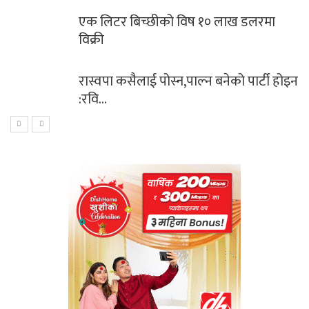
 १० लाख डलरमा
साबधान ! शनिबारको दिन भ
नगर्नुहोस्…
्न बनेको पार्टी होइन
महिना दिन नबित्दै उप्किय
लोकमार्गको…