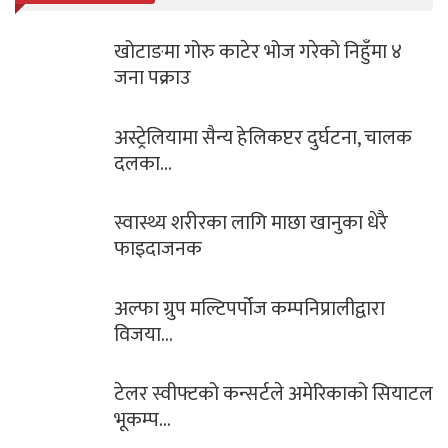
 गरेको निहुँमा ४
पत्रकार प्रकाश बराईली “अ
बिनाको…
प्टर दुर्घटना, चालक
आज सोमबार यसरी गर्नुह
पूजा…
छा खानुका धेरै
भगवान शिवको पुजा गर्दा 
गल्ती !
्पनिप्रालीद्वारा
सिसेक्पा कप २०८० फुटसल
साउन २७ र २८…
ले अमेरिकाको सियाटल
भारतद्वारा नयाँ रकेट प्रक्ष