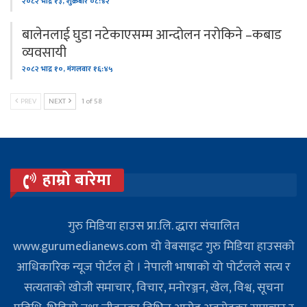
२०८२ भाद्र १३, शुक्रबार ०८:४२
बालेनलाई घुडा नटेकाएसम्म आन्दोलन नरोकिने –कबाड
व्यवसायी
२०८२ भाद्र १०, मंगलवार १६:४५
PREV
NEXT
1 of 58
हाम्रो बारेमा
गुरु मिडिया हाउस प्रा.लि. द्धारा संचालित
www.gurumedianews.com यो वेबसाइट गुरु मिडिया हाउसकाे
आधिकारिक न्यूज पोर्टल हो । नेपाली भाषाको यो पोर्टलले सत्य र
सत्यताको खोजी समाचार, विचार, मनोरञ्जन, खेल, विश्व, सूचना