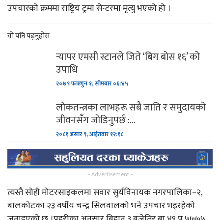
उपचारको क्रममा राष्ट्रिय ट्रमा सेन्टरमा मृत्यु भएको हो ।
यो पनि पढ्नुहोस
र्‍यापर एमसी स्टानले जिते ‘बिग बोस १६’ को
उपाधि
२०७९ फाल्गुन १, सोमबार ०६:४५
लोकतन्त्रका लाभहरू सबै जाति र समुदायको
जीवनसँग जोडिनुपर्छ :…
२०८१ असार ९, आईतवार १२:१८
- Advertisement -
त्यस्तै सोही मोटरसाइकलमा सवार सुर्यविनायक नगरपालिका–२,
बालकोटका २३ वर्षीय चन्द्र सिलवालको भने उपचार भइरहेको
जनाइएको छ ।प्रहरीका अनुसार बिहान ३ बजेतिर बा ४९ प ५७७५