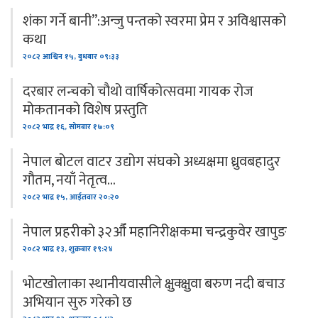
शंका गर्ने बानी”:अन्जु पन्तको स्वरमा प्रेम र अविश्वासको
कथा
२०८२ आश्विन १५, बुधबार ०९:३३
दरबार लन्चको चौथो वार्षिकोत्सवमा गायक रोज
मोकतानको विशेष प्रस्तुति
२०८२ भाद्र १६, सोमबार १७:०९
नेपाल बोटल वाटर उद्योग संघको अध्यक्षमा ध्रुवबहादुर
गौतम, नयाँ नेतृत्व…
२०८२ भाद्र १५, आईतवार २०:२०
नेपाल प्रहरीको ३२औँ महानिरीक्षकमा चन्द्रकुवेर खापुङ
२०८२ भाद्र १३, शुक्रबार १९:२४
भोटखोलाका स्थानीयवासीले क्षुक्क्षुवा बरुण नदी बचाउ
अभियान सुरु गरेको छ