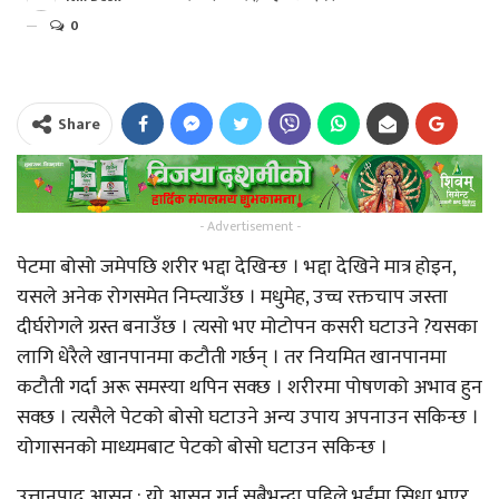
0
Share
- Advertisement -
पेटमा बोसो जमेपछि शरीर भद्दा देखिन्छ । भद्दा देखिने मात्र होइन,
यसले अनेक रोगसमेत निम्त्याउँछ । मधुमेह, उच्च रक्तचाप जस्ता
दीर्घरोगले ग्रस्त बनाउँछ । त्यसो भए मोटोपन कसरी घटाउने ?यसका
लागि धेरैले खानपानमा कटौती गर्छन् । तर नियमित खानपानमा
कटौती गर्दा अरू समस्या थपिन सक्छ । शरीरमा पोषणको अभाव हुन
सक्छ । त्यसैले पेटको बोसो घटाउने अन्य उपाय अपनाउन सकिन्छ ।
योगासनको माध्यमबाट पेटको बोसो घटाउन सकिन्छ ।
उत्तानपाद आसन : यो आसन गर्न सबैभन्दा पहिले भुईंमा सिधा भएर