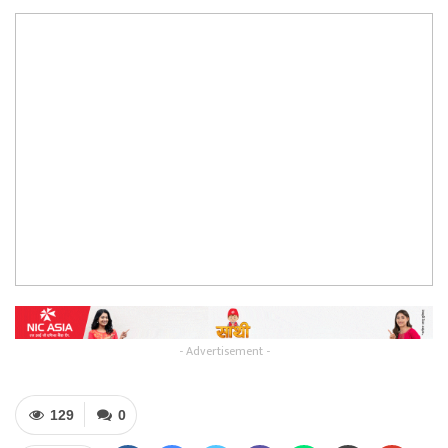
- Advertisement -
129
0