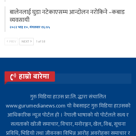
बालेनलाई घुडा नटेकाएसम्म आन्दोलन नरोकिने –कबाड
व्यवसायी
२०८२ भाद्र १०, मंगलवार १६:४५
PREV
NEXT
1 of 58
हाम्रो बारेमा
गुरु मिडिया हाउस प्रा.लि. द्धारा संचालित
www.gurumedianews.com यो वेबसाइट गुरु मिडिया हाउसकाे
आधिकारिक न्यूज पोर्टल हो । नेपाली भाषाको यो पोर्टलले सत्य र
सत्यताको खोजी समाचार, विचार, मनोरञ्जन, खेल, विश्व, सूचना
प्रविधि, भिडियो तथा जीवनका विभिन्न आरोह अवरोहका समाचार र