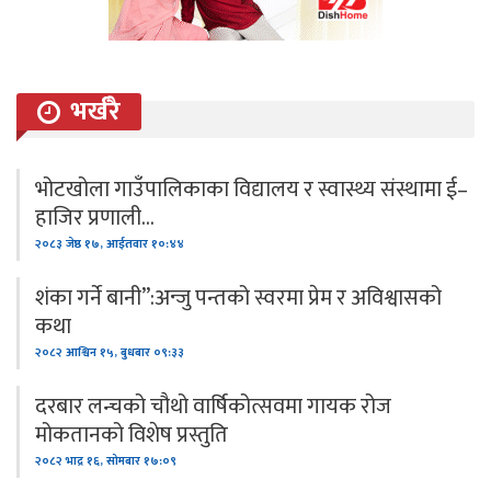
भर्खरै
भोटखोला गाउँपालिकाका विद्यालय र स्वास्थ्य संस्थामा ई–
हाजिर प्रणाली…
२०८३ जेष्ठ १७, आईतवार १०:४४
शंका गर्ने बानी”:अन्जु पन्तको स्वरमा प्रेम र अविश्वासको
कथा
२०८२ आश्विन १५, बुधबार ०९:३३
दरबार लन्चको चौथो वार्षिकोत्सवमा गायक रोज
मोकतानको विशेष प्रस्तुति
२०८२ भाद्र १६, सोमबार १७:०९