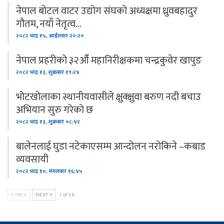
नेपाल बोटल वाटर उद्योग संघको अध्यक्षमा ध्रुवबहादुर
गौतम, नयाँ नेतृत्व…
२०८२ भाद्र १५, आईतवार २०:२०
नेपाल प्रहरीको ३२औँ महानिरीक्षकमा चन्द्रकुवेर खापुङ
२०८२ भाद्र १३, शुक्रबार १९:२४
भोटखोलाका स्थानीयवासीले क्षुक्क्षुवा बरुण नदी बचाउ
अभियान सुरु गरेको छ
२०८२ भाद्र १३, शुक्रबार ०८:४२
बालेनलाई घुडा नटेकाएसम्म आन्दोलन नरोकिने –कबाड
व्यवसायी
२०८२ भाद्र १०, मंगलवार १६:४५
PREV
NEXT
1 of 58