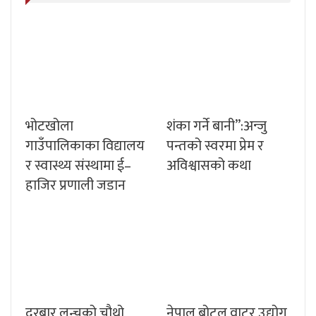
भोटखोला
शंका गर्ने बानी”:अन्जु
गाउँपालिकाका विद्यालय
पन्तको स्वरमा प्रेम र
र स्वास्थ्य संस्थामा ई–
अविश्वासको कथा
हाजिर प्रणाली जडान
दरबार लन्चको चौथो
नेपाल बोटल वाटर उद्योग