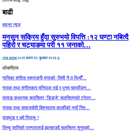
बाढी
ब्यानर न्यूज
मनसुन सक्रिय हुँदा सुरुभयो विपत्ति :१२ घण्टा नबित्दै
पहिरो र चट्याङमा परी ११ जनाको…
ITM DESK
२०८१ असार १२, बुधबार १२:१३
0
लोकप्रिय
गायिका संगीता मस्राङ्गी मगरको ‘तिमी नै त थियौँ…
गायक तथा संगीतकार मनिपाल राई र पुनम चाम्लीङ्ग…
तामाङ कथानक चलचित्र ‘ङिङजे’ चलचित्रको ट्रेलर…
गायक तथा समाजसेवी बिश्नवराम कार्कीको नयाँ गित…
याक्थुङ र धर्म पिपासु ?
लिम्बु जातिको परम्परालाई झल्काउदै चलचित्र सुगुपको…