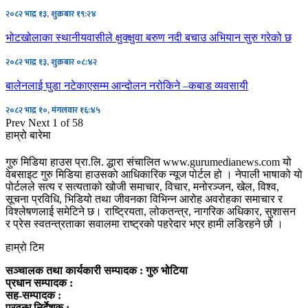
२०८२ भाद्र १३, शुक्रबार १९:२४
भोटखोलाका स्थानीयवासीले क्षुक्क्षुवा बरुण नदी बचाउ अभियान सुरु गरेको छ
२०८२ भाद्र १३, शुक्रबार ०८:४२
बालेनलाई घुडा नटेकाएसम्म आन्दोलन नरोकिने –कबाड व्यवसायी
२०८२ भाद्र १०, मंगलवार १६:४५
Prev
Next
1 of 58
हाम्रो बारेमा
गुरु मिडिया हाउस प्रा.लि. द्धारा संचालित www.gurumedianews.com यो
वेबसाइट गुरु मिडिया हाउसकाे आधिकारिक न्यूज पोर्टल हो । नेपाली भाषाको यो
पोर्टलले सत्य र सत्यताको खोजी समाचार, विचार, मनोरञ्जन, खेल, विश्व,
सूचना प्रविधि, भिडियो तथा जीवनका विभिन्न आरोह अवरोहका समाचार र
विश्लेषणलाई समेटिने छ। राष्ट्रियता, लोकतन्त्र, नागरिक अधिकार, सुशासन
र प्रेस स्वतन्त्रताका सवालमा राष्ट्रको पहरेदार भएर हामी लडिरहने छौ ।
हाम्रो टिम
सञ्चालक तथा कार्यकारी सम्पादक : गुरु भोटिया
प्रधान सम्पादक :
सह-सम्पादक :
प्रवन्ध निर्देशक :