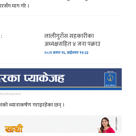
ारसँग माग गरे ।
ल
गायक तथा समाजसेवी बिश्नवराम
८…
कार्कीको नयाँ गित…
:
लालीगुराँस सहकारीका
ण
याक्थुङ र धर्म पिपासु ?
अध्यक्षसहित ४ जना पक्राउ
२०८१ असार १६, आईतवार १४:३३
ुलेर
लिम्बु जातिको परम्परालाई
झल्काउदै चलचित्र सुगुपको…
तिनपटक सगरमाथा चढेका विजय
dvertisement -
घिमिरेको अनुभव !
ो ध्यानाकर्षण गराइरहेका छन् ।