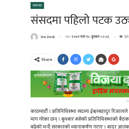
समाचार
संसदमा पहिलो पटक उठ्य
On
२०७९ माघ १८, बुधबार ०८:०३
121
Itm Desk
Share
पत्रकार प्रकाश बराईली
“अभिब्यक्ति” को मायाँ बि
आज सोमबार यसरी गर्नुहोस
- A
भगवान शिवको पूजा…
काठमाडौं । प्रतिनिधिसभा सदस्य ईश्वरबहादुर रिजालले द
माग गरेका छन् । बुधबार बसेको प्रतिनिधिसभाको बै
भगवान शिवको पुजा गर्दा न
बढेको भन्दै सरकारको ध्यानाकर्षण गराए । बादर आतंक नियन
यी १५ गल्ती !