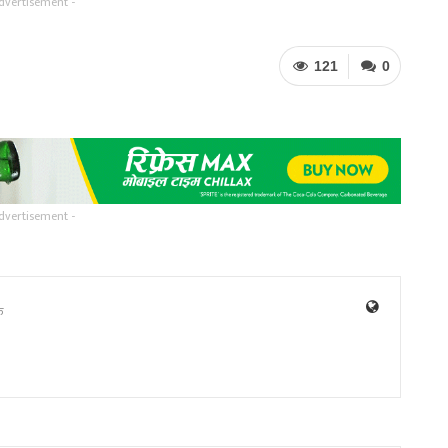
dvertisement -
121
0
dvertisement -
ु