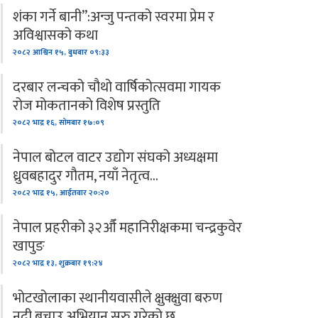
शंका गर्ने बानी”:अन्जु पन्तको स्वरमा प्रेम र
अविश्वासको कथा
२०८२ आश्विन १५, बुधबार ०९:३३
दरबार लन्चको चौथो वार्षिकोत्सवमा गायक
रोज मोकतानको विशेष प्रस्तुति
२०८२ भाद्र १६, सोमबार १७:०९
नेपाल बोटल वाटर उद्योग संघको अध्यक्षमा
ध्रुवबहादुर गौतम, नयाँ नेतृत्व…
२०८२ भाद्र १५, आईतवार २०:२०
नेपाल प्रहरीको ३२औँ महानिरीक्षकमा चन्द्रकुवेर
खापुङ
२०८२ भाद्र १३, शुक्रबार १९:२४
भोटखोलाका स्थानीयवासीले क्षुक्क्षुवा बरुण
नदी बचाउ अभियान सुरु गरेको छ