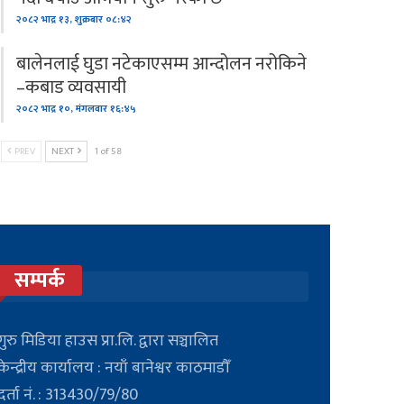
२०८२ भाद्र १३, शुक्रबार ०८:४२
बालेनलाई घुडा नटेकाएसम्म आन्दोलन नरोकिने
–कबाड व्यवसायी
२०८२ भाद्र १०, मंगलवार १६:४५
PREV
NEXT
1 of 58
सम्पर्क
गुरु मिडिया हाउस प्रा.लि. द्वारा सञ्चालित
केन्द्रीय कार्यालय : नयाँ बानेश्वर काठमाडौँ
दर्ता नं. : 313430/79/80