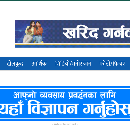
खेलकुद
आर्थिक
भिडियो/मनोरन्जन
फोटो/फिचर
- Advertisement -