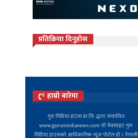
प्रतिक्रिया दिनुहोस
हाम्रो बारेमा
गुरु मिडिया हाउस प्रा.लि. द्धारा संचालित
www.gurumedianews.com यो वेबसाइट गुरु
मिडिया हाउसकाे आधिकारिक न्यूज पोर्टल हो । नेपाली