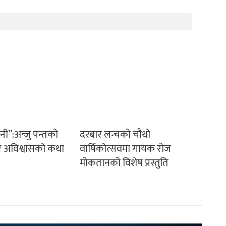
ानी”:अन्जु पन्तको
दरबार लन्चको चौथो
म र अविश्वासको कथा
वार्षिकोत्सवमा गायक रोज
मोकतानको विशेष प्रस्तुति