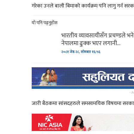
गरेका उनले बाली बिमाको कार्यक्रम पनि लागु गर्न सरक
सिसेक्पा कप २०८० फुटस
यो पनि पढ्नुहोस
प्रतियोगिता’ साउन २७ र २
भारतीय व्यावसायीसँग प्रचण्डले भने 
भारतद्वारा नयाँ रकेट प्रक्षेप
नेपालमा ढुक्क भएर लगानी…
२०८१ जेष्ठ २८, सोमबार १६:५६
साबधान ! शनिबारको दिन भ
पनि कहिल्यै नगर्नुहोस्…
महिना दिन नबित्दै उप्कियो
- A
मध्यपहाडी लोकमार्गको…
जारी बैठकमा सांसदहरुले समसामयिक विषयमा सरकारक