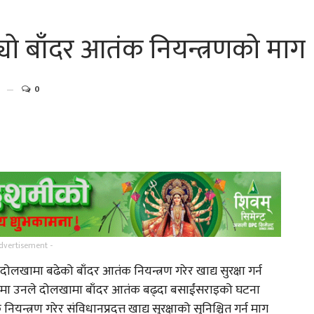
ो बाँदर आतंक नियन्त्रणको माग
0
गायिका संगीता मस्राङ्गी मगरको
नाको…
‘तिमी नै त थियौँ…
्
गायक तथा संगीतकार मनिपाल
dvertisement -
राई र पुनम चाम्लीङ्ग…
ोलखामा बढेको बाँदर आतंक नियन्त्रण गरेर खाद्य सुरक्षा गर्न
ठकमा उनले दोलखामा बाँदर आतंक बढ्दा बसाईंसराइको घटना
गर्नुहोस
तामाङ कथानक चलचित्र ‘ङिङजे’
्त्रण गरेर संविधानप्रदत्त खाद्य सुरक्षाको सुनिश्चित गर्न माग
चलचित्रको ट्रेलर…