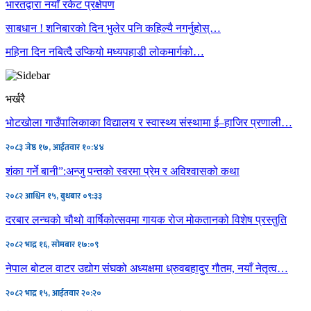
भारतद्वारा नयाँ रकेट प्रक्षेपण
साबधान ! शनिबारको दिन भुलेर पनि कहिल्यै नगर्नुहोस्…
महिना दिन नबित्दै उप्कियो मध्यपहाडी लोकमार्गको…
भर्खरै
भोटखोला गाउँपालिकाका विद्यालय र स्वास्थ्य संस्थामा ई–हाजिर प्रणाली…
२०८३ जेष्ठ १७, आईतवार १०:४४
शंका गर्ने बानी”:अन्जु पन्तको स्वरमा प्रेम र अविश्वासको कथा
२०८२ आश्विन १५, बुधबार ०९:३३
दरबार लन्चको चौथो वार्षिकोत्सवमा गायक रोज मोकतानको विशेष प्रस्तुति
२०८२ भाद्र १६, सोमबार १७:०९
नेपाल बोटल वाटर उद्योग संघको अध्यक्षमा ध्रुवबहादुर गौतम, नयाँ नेतृत्व…
२०८२ भाद्र १५, आईतवार २०:२०