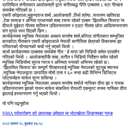
प्रतिष्ठित संगीतकार आलाेकश्री द्वारा संगीतबद्ध गीति एल्बममा ८ वटा गीतहरु
समाबेश गरिएको छ ।
एसपी कोइराला,मुकुन्दराज शर्मा ,आलाेकश्री ,तिर्थ श्रेष्ठ ,नारायण खतिवडा
,टेक तामाङ र अनिता प्रधानको शब्द रचना रहेको एल्बम ‘झिलमिल सितारा´मा
दीपाले दुईवटा गीतमा श्रीमान उदितनारायण र एउटा गीतमा छोरा आदित्यनारायण
संग युगल स्वर दिएकी छिन।
कार्यक्रममा म्युजिक नेपालका अध्क्षय सन्तोष शर्मा,बरिस्ठ संगीतकार शम्भुजित
बास्कोटा,गीतकार एसपी कोइरालाले नेपाली सागीतिक छेत्रको विकासमा झा
परिवारको योगदानको चर्चा गर्नु भएको थियो ।
साथै कार्यक्रममा एल्बममा समाबेश गीत ‘ हे माया´को भिडियो समेत प्रदर्शन
गरिएको थियो । आलाेकश्रीकै शब्द ,सगीत र भिडियो निर्देशन समेत रहेको
म्युजिक भिडियोमा सुरज गराज र अस्मिता पन्तको अभिनय रहेको छ।
‘झिलमिल सितारा´का सम्पूर्ण गीतहरुलाई म्युजिक नेपालको युट्युब च्यानल
,म्युजिक नेपालद्वारा उत्पादित मोमो एप्स र ६० भन्दा बढी विभिन्न डिजिटल
प्लेटफर्महरु मार्फत सुन्न सकिन्छ ।
कार्यक्रममा म्युजिक नेपालका अध्क्षय सन्तोष शर्माले गायिका दीपा झा र गायक
उदितनारायण झाको गायन मार्फत संकलित रोयल्टी एकमुस्ट रुपमा गायिका दीपा
झालाई हस्तान्तरण गर्नु भएको थियो।
यो पनि पढ्नुहोस
NMA पर्वतारोहण को उपाध्यक्ष उमेदवर मा भोटखोला लिङगमका गुरुङ
२०८२ श्रावण २८, बुधबार १७:५८