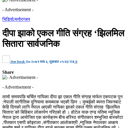
- Advertisement -
भिडियो/मनोरन्जन
दीपा झाको एकल गीति संग्रह ‘झिलमिल
सितारा´सार्वजनिक
Itm Desk
On
२०७९ माघ ६, शुक्रबार ०५:४३
118
0
Share
- Advertisement -
लामो समयपछि चर्चित गायिका दीपा झा एकल गीति संग्रह मार्फत एकपटक पुन
:नेपाली सागीतिक दुनियामा कमब्याक भएकी छिन । मुम्बईको ब्यस्त जिवनबाट
केहि दिनको लागि नेपाल आएकी गायिका झाको एकल गीति संग्रह ‘झिलमिल
सितारा´को बिहिबार लोकार्पण गरिएको हो । होटेल याक एण्ड यतिमा म्युजिक
नेपाल द्वारा आयोजित एक कार्यक्रम बीच बरिस्ठ संगीतकार शम्भुजित बास्कोटा
,गीतकार एसपी कोइराला ,संगीतकार आलाेकश्री ,म्युजिक नेपालका अध्क्षय
सन्तोष शर्मा र गायिका दीपा झाले सयुक्त रुपमा गीति एल्बम सार्वजनिक गरे ।