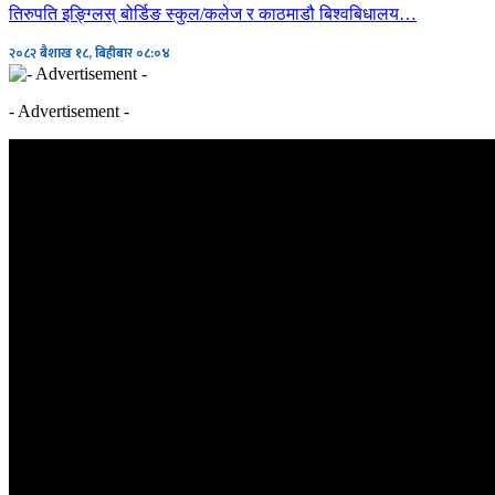
तिरुपति इङ्ग्लिस् बोर्डिङ स्कुल/कलेज र काठमाडौ बिश्वबिधालय…
२०८२ बैशाख १८, बिहीबार ०८:०४
- Advertisement -