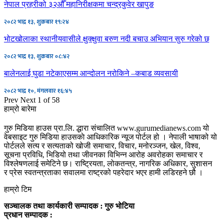
नेपाल प्रहरीको ३२औँ महानिरीक्षकमा चन्द्रकुवेर खापुङ
२०८२ भाद्र १३, शुक्रबार १९:२४
भोटखोलाका स्थानीयवासीले क्षुक्क्षुवा बरुण नदी बचाउ अभियान सुरु गरेको छ
२०८२ भाद्र १३, शुक्रबार ०८:४२
बालेनलाई घुडा नटेकाएसम्म आन्दोलन नरोकिने –कबाड व्यवसायी
२०८२ भाद्र १०, मंगलवार १६:४५
Prev
Next
1 of 58
हाम्रो बारेमा
गुरु मिडिया हाउस प्रा.लि. द्धारा संचालित www.gurumedianews.com यो
वेबसाइट गुरु मिडिया हाउसकाे आधिकारिक न्यूज पोर्टल हो । नेपाली भाषाको यो
पोर्टलले सत्य र सत्यताको खोजी समाचार, विचार, मनोरञ्जन, खेल, विश्व,
सूचना प्रविधि, भिडियो तथा जीवनका विभिन्न आरोह अवरोहका समाचार र
विश्लेषणलाई समेटिने छ। राष्ट्रियता, लोकतन्त्र, नागरिक अधिकार, सुशासन
र प्रेस स्वतन्त्रताका सवालमा राष्ट्रको पहरेदार भएर हामी लडिरहने छौ ।
हाम्रो टिम
सञ्चालक तथा कार्यकारी सम्पादक : गुरु भोटिया
प्रधान सम्पादक :