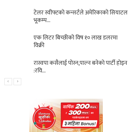
लर स्वीफ्टको कन्सर्टले अमेरिकाको सियाटल
भार
कम्प…
क लिटर बिच्छीको विष १० लाख डलरमा
सा
क्री
नगर
स्वपा कसैलाई पोस्न,पाल्न बनेको पार्टी होइन
मह
वि…
लो