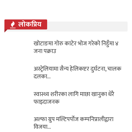
लोकप्रिय
टाङमा गोरु काटेर भोज गरेको निहुँमा ४
पत्
ा पक्राउ
बि
्ट्रेलियामा सैन्य हेलिकप्टर दुर्घटना, चालक
आज
लका…
पू
वास्थ्य शरीरका लागि माछा खानुका धेरै
भग
ाइदाजनक
गल्
्फा ग्रुप मल्टिपर्पोज कम्पनिप्रालीद्वारा
सि
िजया…
सा