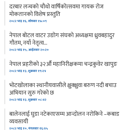
दरबार लन्चको चौथो वार्षिकोत्सवमा गायक रोज
मोकतानको विशेष प्रस्तुति
२०८२ भाद्र १६, सोमबार १७:०९
नेपाल बोटल वाटर उद्योग संघको अध्यक्षमा ध्रुवबहादुर
गौतम, नयाँ नेतृत्व…
२०८२ भाद्र १५, आईतवार २०:२०
नेपाल प्रहरीको ३२औँ महानिरीक्षकमा चन्द्रकुवेर खापुङ
२०८२ भाद्र १३, शुक्रबार १९:२४
भोटखोलाका स्थानीयवासीले क्षुक्क्षुवा बरुण नदी बचाउ
अभियान सुरु गरेको छ
२०८२ भाद्र १३, शुक्रबार ०८:४२
बालेनलाई घुडा नटेकाएसम्म आन्दोलन नरोकिने –कबाड
व्यवसायी
२०८२ भाद्र १०, मंगलवार १६:४५