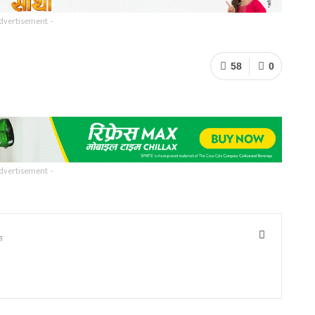
dvertisement -
58
0
dvertisement -
ु