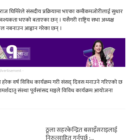
राज घिमिरेले संसदीय प्रक्रियामा भएका कमीकमजोरीलाई सुधार
ण
गायक तथा समाजसेवी बिश्नवराम
आवश्यकता भएको बताएका छन् । यसैगरी राष्ट्रिय सभा अध्यक्ष
कार्कीको नयाँ गित…
्थल नबनाउन आह्वान गरेका छन् ।
ल
याक्थुङ र धर्म पिपासु ?
८…
ुलेर
लिम्बु जातिको परम्परालाई
dvertisement -
झल्काउदै चलचित्र सुगुपको…
हरेक वर्ष विविध कार्यक्रम गरी संसद् दिवस मनाउने गरिएको छ
र्शदातृ संस्था पूर्वसांसद मञ्चले विविध कार्यक्रम आयोजना
तिनपटक सगरमाथा चढेका विजय
घिमिरेको अनुभव !
ठूला सहरकेन्द्रित बसाइँसराइलाई
निरुत्साहित गर्नुपर्छ :…