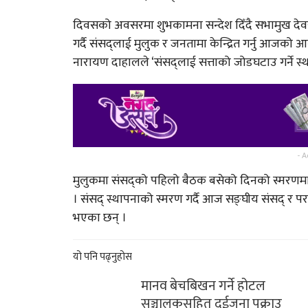
दिवसको अवसरमा शुभकामना सन्देश दिँदै सभामुख देव
भारतद्वारा नयाँ रकेट प्रक्षेप
गर्दै संसद्लाई मुलुक र जनतामा केन्द्रित गर्नु आजको 
नारायण दाहालले ‘संसद्लाई सत्ताको जोडघटाउ गर्ने स
सिसेक्पा कप २०८० फुटस
प्रतियोगिता’ साउन २७ र २
साबधान ! शनिबारको दिन भ
- A
पनि कहिल्यै नगर्नुहोस्…
मुलुकमा संसद्को पहिलो बैठक बसेको दिनको स्मरणमा 
। संसद् स्थापनाको स्मरण गर्दै आज सङ्घीय संसद् र पराम
महिना दिन नबित्दै उप्कियो
भएका छन् ।
मध्यपहाडी लोकमार्गको…
यो पनि पढ्नुहोस
मानव बेचबिखन गर्ने होटल
सञ्चालकसहित दुईजना पक्राउ