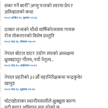
शंका गर्ने बानी”:अन्जु पन्तको स्वरमा प्रेम र
अविश्वासको कथा
२०८२ आश्विन १५, बुधबार ०९:३३
दरबार लन्चको चौथो वार्षिकोत्सवमा गायक
रोज मोकतानको विशेष प्रस्तुति
२०८२ भाद्र १६, सोमबार १७:०९
नेपाल बोटल वाटर उद्योग संघको अध्यक्षमा
ध्रुवबहादुर गौतम, नयाँ नेतृत्व…
२०८२ भाद्र १५, आईतवार २०:२०
नेपाल प्रहरीको ३२औँ महानिरीक्षकमा चन्द्रकुवेर
खापुङ
२०८२ भाद्र १३, शुक्रबार १९:२४
भोटखोलाका स्थानीयवासीले क्षुक्क्षुवा बरुण
नदी बचाउ अभियान सुरु गरेको छ