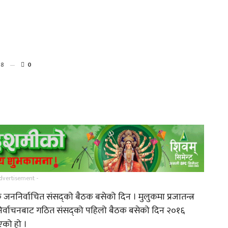
8
0
गायिका संगीता मस्राङ्गी मगरको
नाको…
‘तिमी नै त थियौँ…
्
गायक तथा संगीतकार मनिपाल
dvertisement -
राई र पुनम चाम्लीङ्ग…
ननिर्वाचित संसद्को बैठक बसेको दिन । मुलुकमा प्रजातन्त्र
्वाचनबाट गठित संसद्को पहिलो बैठक बसेको दिन २०१६
गर्नुहोस
तामाङ कथानक चलचित्र ‘ङिङजे’
को हो ।
चलचित्रको ट्रेलर…