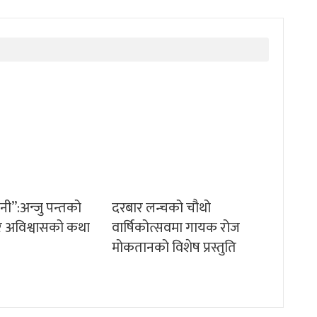
ानी”:अन्जु पन्तको
दरबार लन्चको चौथो
म र अविश्वासको कथा
वार्षिकोत्सवमा गायक रोज
मोकतानको विशेष प्रस्तुति