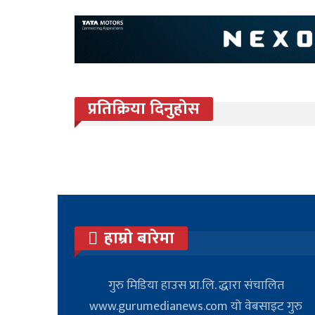
प्रतिक्रिया दिनुहोस
हाम्रो बारेमा
गुरु मिडिया हाउस प्रा.लि. द्धारा संचालित
www.gurumedianews.com यो वेबसाइट गुरु