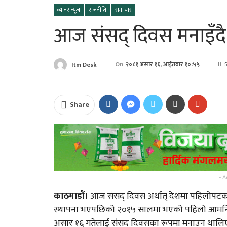
ब्यानर न्यूज
राजनीति
समाचार
आज संसद् दिवस मनाइँदै
On
२०८१ असार १६, आईतवार १०:५५
5
Itm Desk
Share
पत्रकार प्रकाश बराईली
“अभिब्यक्ति” को मायाँ बि
आज सोमबार यसरी गर्नुहोस
- A
भगवान शिवको पूजा…
काठमाडौं।
आज संसद् दिवस अर्थात् देशमा पहिलोपटक ज
स्थापना भएपछिको २०१५ सालमा भएको पहिलो आमनिर
भगवान शिवको पुजा गर्दा न
असार १६ गतेलाई संसद् दिवसका रूपमा मनाउन थालिए
यी १५ गल्ती !