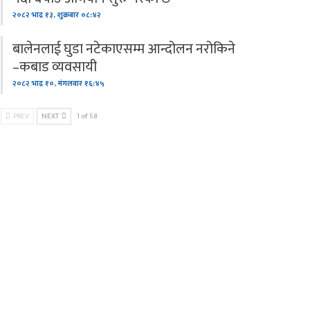
२०८२ भाद्र १३, शुक्रबार ०८:४२
बालेनलाई घुडा नटेकाएसम्म आन्दोलन नरोकिने
–कबाड व्यवसायी
२०८२ भाद्र १०, मंगलवार १६:४५
PREV
NEXT
1 of 58