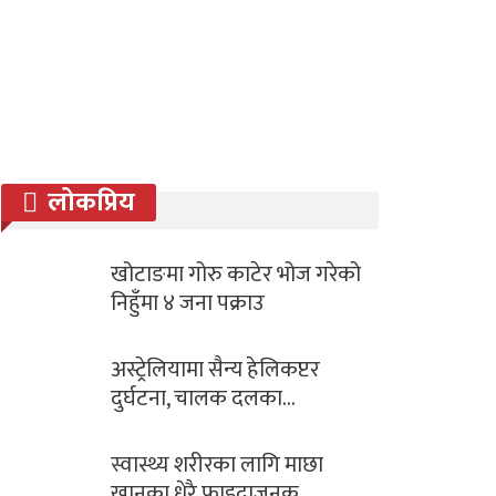
लोकप्रिय
खोटाङमा गोरु काटेर भोज गरेको
निहुँमा ४ जना पक्राउ
अस्ट्रेलियामा सैन्य हेलिकप्टर
दुर्घटना, चालक दलका…
स्वास्थ्य शरीरका लागि माछा
खानुका धेरै फाइदाजनक