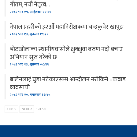
गौतम, नयाँ नेतृत्व…
२०८२ भाद्र १५, आईतवार २०:२०
नेपाल प्रहरीको ३२औँ महानिरीक्षकमा चन्द्रकुवेर खापुङ
२०८२ भाद्र १३, शुक्रबार १९:२४
भोटखोलाका स्थानीयवासीले क्षुक्क्षुवा बरुण नदी बचाउ
अभियान सुरु गरेको छ
२०८२ भाद्र १३, शुक्रबार ०८:४२
बालेनलाई घुडा नटेकाएसम्म आन्दोलन नरोकिने –कबाड
व्यवसायी
२०८२ भाद्र १०, मंगलवार १६:४५
PREV
NEXT
1 of 58