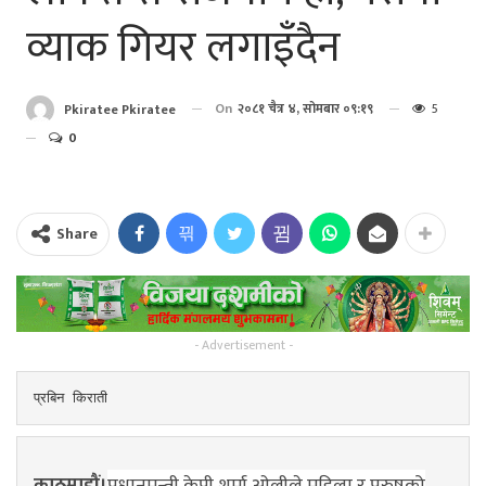
व्याक गियर लगाइँदैन
On
२०८१ चैत्र ४, सोमबार ०९:१९
5
Pkiratee Pkiratee
0
Share
- Advertisement -
प्रबिन किराती
काठमाडौं।
प्रधानमन्त्री केपी शर्मा ओलीले महिला र पुरुषको
