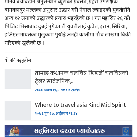
मानव बेचबिखन अनुसन्धान ब्युरोका प्रवक्ता, प्रहरी उपरीक्षक
दानबहादुर मल्लका अनुसार उद्धार गरी नेपाल ल्याइएकी युवतीसँगै
अन्य १२ जनाको उद्धारको प्रयास भइरहेको छ । गत मङ्सिर २६ गते
भिजिट भिसाबाट दुबई पुगेका ती युवतीलाई कुवेत, इरान, सिरिया,
इजिप्टलगायतका मुलुकमा पुर्याई जनही कम्तीमा पाँच लाखमा बिक्री
गरिएको खुलेको छ ।
यो पनि पढ्नुहोस
तामाङ कथानक चलचित्र ‘ङिङजे’ चलचित्रको
ट्रेलर सार्वजनिक,…
२०८० श्रावण १६, मंगलवार २०:५४
Where to travel asia Kind Mid Spirit
२०७६ पुष २७, आईतवार १६:३४