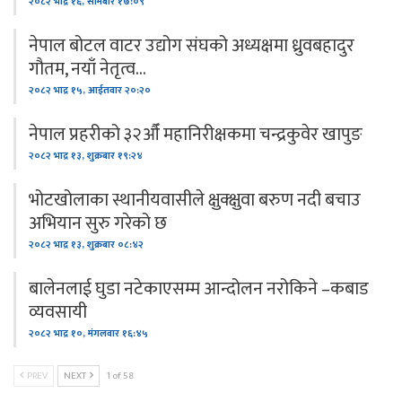
२०८२ भाद्र १६, सोमबार १७:०९
नेपाल बोटल वाटर उद्योग संघको अध्यक्षमा ध्रुवबहादुर
गौतम, नयाँ नेतृत्व…
२०८२ भाद्र १५, आईतवार २०:२०
नेपाल प्रहरीको ३२औँ महानिरीक्षकमा चन्द्रकुवेर खापुङ
२०८२ भाद्र १३, शुक्रबार १९:२४
भोटखोलाका स्थानीयवासीले क्षुक्क्षुवा बरुण नदी बचाउ
अभियान सुरु गरेको छ
२०८२ भाद्र १३, शुक्रबार ०८:४२
बालेनलाई घुडा नटेकाएसम्म आन्दोलन नरोकिने –कबाड
व्यवसायी
२०८२ भाद्र १०, मंगलवार १६:४५
PREV
NEXT
1 of 58