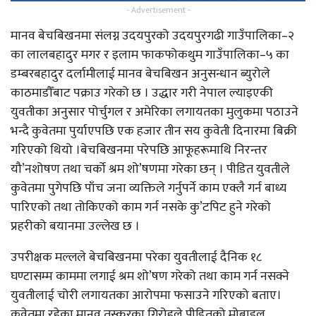
- Advertisement -
मानव बेचबिखनमा संलग्न उदयपुरको उदयपुरगढी गाउँपालिका–२
का लालबहादुर मगर र इलाम फाकफोकथुम गाउँपालिका–५ का
डम्बरबहादुर दर्लामीलाई मानव बेचबिखन अनुसन्धान ब्युरोले
काठमाडौँबाट पक्राउ गरेको छ । उद्धार गरी नेपाल ल्याइएकी
युवतीका अनुसार पोर्चुगल र अमेरिका लगायतका मुलुकमा पठाउने
भन्दै कुवेतमा पुर्याएपछि एक हजार तीन सय कुवेती दिनारमा बिक्री
गरिएको थियो ।बेचबिखनमा परेपछि आफूहरूमाथि निरन्तर
यौ’नशोषण तथा चर्को श्रम शो’षणमा गरेका छन् । पीडित युवतीले
कुवेतमा पुगेपछि पाँच जना व्यक्तिले गर्नुपर्ने काम एक्लै गर्न बाध्य
पारिएको तथा तोकिएको काम गर्न नसके कु’टपिट हुने गरेको
प्रहरीको बयानमा उल्लेख छ ।
उपरीक्षक मल्लले बेचबिखनमा परेका युवतीलाई दैनिक १८
घण्टासम्म काममा लगाई श्रम शो’षण गरेको तथा काम गर्न नसक्ने
युवतीलाई चोरी लगायतका आरोपमा फसाउने गरिएको बताए।
कुवेतमा रहेका मानव तस्करका गिरोहले पीडितको मोबाइल