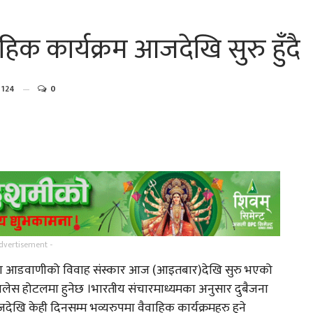
ाहिक कार्यक्रम आजदेखि सुरु हुँदै
124
0
गायिका संगीता मस्राङ्गी मगरको
नाको…
‘तिमी नै त थियौँ…
्
गायक तथा संगीतकार मनिपाल
dvertisement -
राई र पुनम चाम्लीङ्ग…
कियारा आडवाणीको विवाह संस्कार आज (आइतबार)देखि सुरु भएको
ालेस होटलमा हुनेछ ।भारतीय संचारमाध्यमका अनुसार दुबैजना
गर्नुहोस
तामाङ कथानक चलचित्र ‘ङिङजे’
ि केही दिनसम्म भव्यरुपमा वैवाहिक कार्यक्रमहरु हुने
चलचित्रको ट्रेलर…