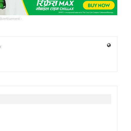
dvertisement -
ु