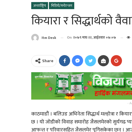
अन्तर्राष्ट्रिय
भिडियो/मनोरन्जन
कियारा र सिद्धार्थको वैव
On
२०७९ माघ २२, आईतवार ०७:०७
Itm Desk
Share
पत्रकार प्रकाश बराईली
“अभिब्यक्ति” को मायाँ बि
आज सोमबार यसरी गर्नुहोस
- A
भगवान शिवको पूजा…
काठमाडौं । बलिउड अभिनेता सिद्धार्थ मल्होत्रा र 
छ । यो जोडीको विवाह समारोह जैसलमेरको सुर्यगढ प्य
भगवान शिवको पुजा गर्दा न
आफन्त र परिवारसहित जैसलमेर पुगिसकेका छन् । आजदेख
यी १५ गल्ती !