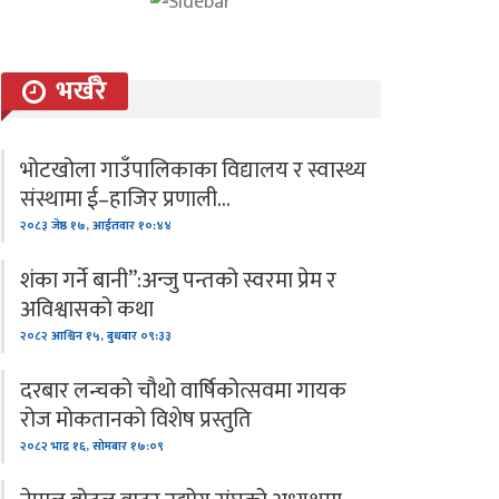
भर्खरै
भोटखोला गाउँपालिकाका विद्यालय र स्वास्थ्य
संस्थामा ई–हाजिर प्रणाली…
२०८३ जेष्ठ १७, आईतवार १०:४४
शंका गर्ने बानी”:अन्जु पन्तको स्वरमा प्रेम र
अविश्वासको कथा
२०८२ आश्विन १५, बुधबार ०९:३३
दरबार लन्चको चौथो वार्षिकोत्सवमा गायक
रोज मोकतानको विशेष प्रस्तुति
२०८२ भाद्र १६, सोमबार १७:०९