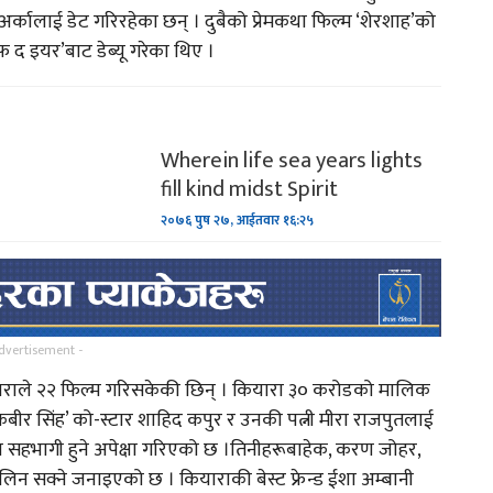
र्कालाई डेट गरिरहेका छन् । दुबैको प्रेमकथा फिल्म ‘शेरशाह’को
अफ द इयर’बाट डेब्यू गरेका थिए ।
ल
गायक तथा समाजसेवी बिश्नवराम
८…
कार्कीको नयाँ गित…
ण
याक्थुङ र धर्म पिपासु ?
Wherein life sea years lights
fill kind midst Spirit
२०७६ पुष २७, आईतवार १६:२५
ुलेर
लिम्बु जातिको परम्परालाई
झल्काउदै चलचित्र सुगुपको…
तिनपटक सगरमाथा चढेका विजय
dvertisement -
घिमिरेको अनुभव !
ाराले २२ फिल्म गरिसकेकी छिन् । कियारा ३० करोडको मालिक
बीर सिंह’ को-स्टार शाहिद कपुर र उनकी पत्नी मीरा राजपुतलाई
मा सहभागी हुने अपेक्षा गरिएको छ ।तिनीहरूबाहेक, करण जोहर,
लिन सक्ने जनाइएको छ । कियाराकी बेस्ट फ्रेन्ड ईशा अम्बानी