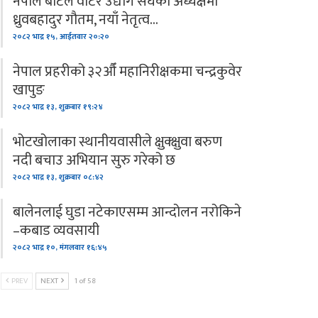
नेपाल बोटल वाटर उद्योग संघको अध्यक्षमा
ध्रुवबहादुर गौतम, नयाँ नेतृत्व…
२०८२ भाद्र १५, आईतवार २०:२०
नेपाल प्रहरीको ३२औँ महानिरीक्षकमा चन्द्रकुवेर
खापुङ
२०८२ भाद्र १३, शुक्रबार १९:२४
भोटखोलाका स्थानीयवासीले क्षुक्क्षुवा बरुण
नदी बचाउ अभियान सुरु गरेको छ
२०८२ भाद्र १३, शुक्रबार ०८:४२
बालेनलाई घुडा नटेकाएसम्म आन्दोलन नरोकिने
–कबाड व्यवसायी
२०८२ भाद्र १०, मंगलवार १६:४५
PREV
NEXT
1 of 58