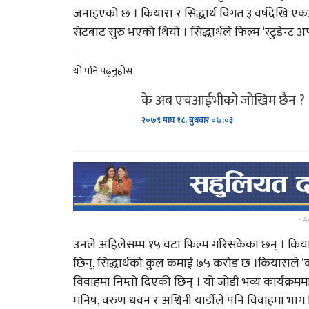
जनाइएको छ । कियारा र सिद्धार्थ विगत ३ वर्षदेखि एकअ
सेटबाट सुरु भएको थियो । सिद्धार्थले फिल्म ‘स्टुडेन्ट 
सिसेक्पा कप २०८० फुटस
प्रतियोगिता’ साउन २७ र २
यो पनि पढ्नुहोस
भारतद्वारा नयाँ रकेट प्रक्षेप
के अब एचआईभीको जोखिम छैन ?
२०७९ माघ १८, बुधबार ०७:०३
साबधान ! शनिबारको दिन भ
पनि कहिल्यै नगर्नुहोस्…
महिना दिन नबित्दै उप्कियो
- A
मध्यपहाडी लोकमार्गको…
उनले अहिलेसम्म १५ वटा फिल्म गरिसकेका छन् । किय
छिन्, सिद्धार्थको कुल कमाई ७५ करोड छ ।कियाराले ‘क
विवाहमा निम्तो दिएकी छिन् । यो जोडी भव्य कार्यक्रम
मनिष, वरुण धवन र अश्विनी यार्डीले पनि विवाहमा भाग 