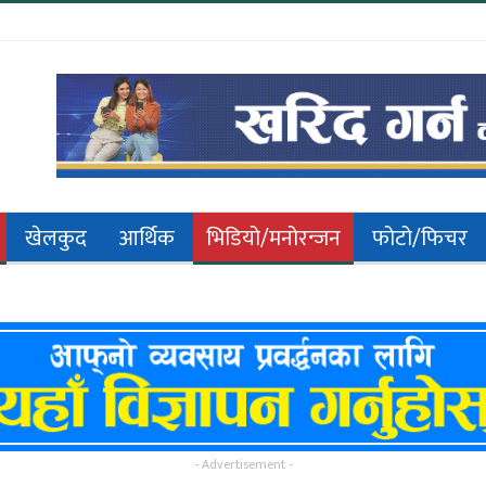
खेलकुद
आर्थिक
भिडियो/मनोरन्जन
फोटो/फिचर
- Advertisement -