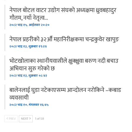
नेपाल बोटल वाटर उद्योग संघको अध्यक्षमा ध्रुवबहादुर
गौतम, नयाँ नेतृत्व…
२०८२ भाद्र १५, आईतवार २०:२०
नेपाल प्रहरीको ३२औँ महानिरीक्षकमा चन्द्रकुवेर खापुङ
२०८२ भाद्र १३, शुक्रबार १९:२४
भोटखोलाका स्थानीयवासीले क्षुक्क्षुवा बरुण नदी बचाउ
अभियान सुरु गरेको छ
२०८२ भाद्र १३, शुक्रबार ०८:४२
बालेनलाई घुडा नटेकाएसम्म आन्दोलन नरोकिने –कबाड
व्यवसायी
२०८२ भाद्र १०, मंगलवार १६:४५
PREV
NEXT
1 of 58