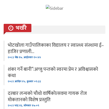
भर्खरै
भोटखोला गाउँपालिकाका विद्यालय र स्वास्थ्य संस्थामा ई–
हाजिर प्रणाली…
२०८३ जेष्ठ १७, आईतवार १०:४४
शंका गर्ने बानी”:अन्जु पन्तको स्वरमा प्रेम र अविश्वासको
कथा
२०८२ आश्विन १५, बुधबार ०९:३३
दरबार लन्चको चौथो वार्षिकोत्सवमा गायक रोज
मोकतानको विशेष प्रस्तुति
२०८२ भाद्र १६, सोमबार १७:०९