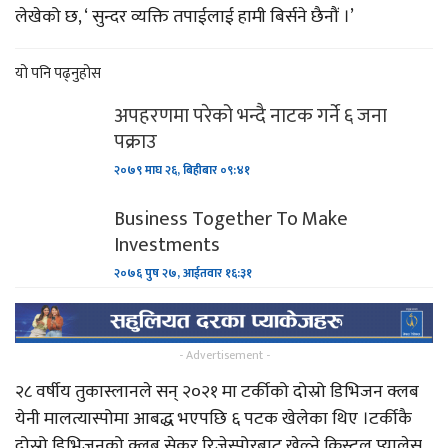
लेखेको छ, ‘ सुन्दर व्यक्ति तपाईलाई हामी बिर्सने छैनौं ।’
यो पनि पढ्नुहोस
अपहरणमा परेको भन्दै नाटक गर्ने ६ जना
पक्राउ
२०७९ माघ २६, बिहीबार ०९:४१
Business Together To Make
Investments
२०७६ पुष २७, आईतवार १६:३१
- Advertisement -
२८ वर्षीय तुकास्लानले सन् २०२१ मा टर्कीको दोस्रो डिभिजन क्लब
येनी मालत्यास्पोमा आबद्ध भएपछि ६ पटक खेलेका थिए ।टर्कीकै
दोस्रो डिभिजनको क्लब सेकुर रिजेस्पोरबाट खेल्ने क्रिस्टल प्यालेस