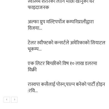
स्वास्थ्य शरीरका लागि माछा खानुका धेरै
फाइदाजनक
अल्फा ग्रुप मल्टिपर्पोज कम्पनिप्रालीद्वारा
विजया…
टेलर स्वीफ्टको कन्सर्टले अमेरिकाको सियाटल
भूकम्प…
एक लिटर बिच्छीको विष १० लाख डलरमा
विक्री
रास्वपा कसैलाई पोस्न,पाल्न बनेको पार्टी होइन
:रवि…