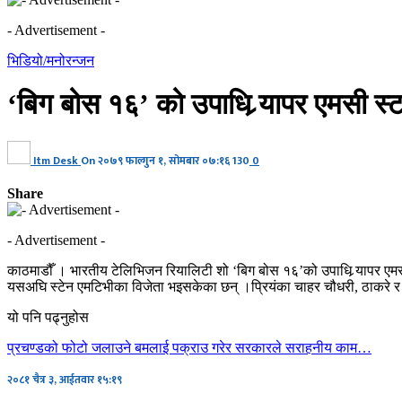
- Advertisement -
भिडियो/मनोरन्जन
‘बिग बोस १६’ को उपाधि र्‍यापर एमसी स्
Itm Desk
On
२०७९ फाल्गुन १, सोमबार ०७:१६
130
0
Share
- Advertisement -
काठमाडौँ । भारतीय टेलिभिजन रियालिटी शो ‘बिग बोस १६’को उपाधि र्‍यापर एम
यसअघि स्टेन एमटिभीका विजेता भइसकेका छन् ।प्रियंका चाहर चौधरी, ठाकरे र स्
यो पनि पढ्नुहोस
प्रचण्डको फोटो जलाउने बमलाई पक्राउ गरेर सरकारले सराहनीय काम…
२०८१ चैत्र ३, आईतवार १५:१९