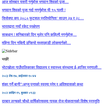
आज सोमबार यसरी गर्नुहोस् भगवान शिवको पूजा…
भगवान शिवको पुजा गर्दा नगर्नुहोस यी १५ गल्ती !
सिसेक्पा कप २०८० फुटसल प्रतियोगिता’ साउन २७ र २८…
भारतद्वारा नयाँ रकेट प्रक्षेपण
साबधान ! शनिबारको दिन भुलेर पनि कहिल्यै नगर्नुहोस्…
महिना दिन नबित्दै उप्कियो मध्यपहाडी लोकमार्गको…
भर्खरै
भोटखोला गाउँपालिकाका विद्यालय र स्वास्थ्य संस्थामा ई–हाजिर प्रणाली…
२०८३ जेष्ठ १७, आईतवार १०:४४
शंका गर्ने बानी”:अन्जु पन्तको स्वरमा प्रेम र अविश्वासको कथा
२०८२ आश्विन १५, बुधबार ०९:३३
दरबार लन्चको चौथो वार्षिकोत्सवमा गायक रोज मोकतानको विशेष प्रस्तुति