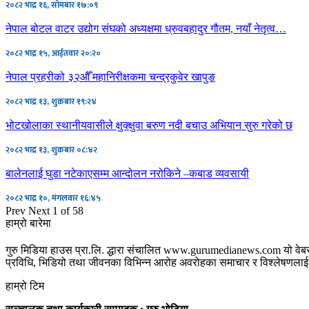
२०८२ भाद्र १६, सोमबार १७:०९
नेपाल बोटल वाटर उद्योग संघको अध्यक्षमा ध्रुवबहादुर गौतम, नयाँ नेतृत्व…
२०८२ भाद्र १५, आईतवार २०:२०
नेपाल प्रहरीको ३२औँ महानिरीक्षकमा चन्द्रकुवेर खापुङ
२०८२ भाद्र १३, शुक्रबार १९:२४
भोटखोलाका स्थानीयवासीले क्षुक्क्षुवा बरुण नदी बचाउ अभियान सुरु गरेको छ
२०८२ भाद्र १३, शुक्रबार ०८:४२
बालेनलाई घुडा नटेकाएसम्म आन्दोलन नरोकिने –कबाड व्यवसायी
२०८२ भाद्र १०, मंगलवार १६:४५
Prev
Next
1 of 58
हाम्रो बारेमा
गुरु मिडिया हाउस प्रा.लि. द्धारा संचालित www.gurumedianews.com यो वेबसा
प्रविधि, भिडियो तथा जीवनका विभिन्न आरोह अवरोहका समाचार र विश्लेषणलाई सम
हाम्रो टिम