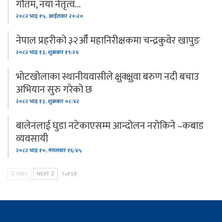
गौतम, नयाँ नेतृत्व…
२०८२ भाद्र १५, आईतवार २०:२०
नेपाल प्रहरीको ३२औँ महानिरीक्षकमा चन्द्रकुवेर खापुङ
२०८२ भाद्र १३, शुक्रबार १९:२४
भोटखोलाका स्थानीयवासीले क्षुक्क्षुवा बरुण नदी बचाउ
अभियान सुरु गरेको छ
२०८२ भाद्र १३, शुक्रबार ०८:४२
बालेनलाई घुडा नटेकाएसम्म आन्दोलन नरोकिने –कबाड
व्यवसायी
२०८२ भाद्र १०, मंगलवार १६:४५
PREV
NEXT
1 of 58