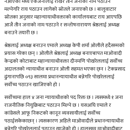
नआएका मध्य एकजनालाई राखेर तीन जनाको नाम पठाउन
मल्नेगरि राय पठाउन लागेको स्रोतले जनाएको छ । बालुवाटार
स्रोतका अनुसार महान्यायाधीवक्ताको कार्यालयबाट राय आएपछि
आजै तीन जनाको नाम पठाउने र सन्तोषनारायण श्रेष्ठलाई अध्यक्ष
बनाउने तयारी छ ।
श्रेष्ठलाई अध्यक्ष बनाउन एमाले अध्यक्ष केपी शर्मा ओलीले हदैसम्मको
प्रयास गरेका छन् । ओलीले श्रेष्ठलाई अध्यक्ष बनाएबापत माअ‍ोवादी
केन्द्रको कोटाबाट महान्यायाधीवक्ता दीनमणि पोखरेललाई सर्वोच्च
अदालतको न्यायाधीश बनाउन ओली सहमत भएका छ्न । टेकप्रसाद
ढुंगानापछि ०९३ सालमा प्रधानन्यायाधीश बन्नेगरि पोखरेललाई
सर्वोच्च पठाउन खाजिएको हो ।
सर्वोच्चमा हाल ४ जना न्यायाधीशको पद रिक्त छ । त्यसमध्ये १ जना
राजनीतिक नियुक्रिबाट पठाउन मिल्ने छ । यसअघि एमाले र
कांग्रेसले आफू निकटको कानून व्यवसायीलाई सर्वोच्च
पठाईसकेकाछन् । त्यसकारण अहिले माओवादीले प्रधानन्यायाधीश
बन्नेगरि पोखरेललाई पठाउन खाजेको हो । हालसम्म माओवादीबाट