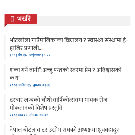
भर्खरै
भोटखोला गाउँपालिकाका विद्यालय र स्वास्थ्य संस्थामा ई–
हाजिर प्रणाली…
२०८३ जेष्ठ १७, आईतवार १०:४४
शंका गर्ने बानी”:अन्जु पन्तको स्वरमा प्रेम र अविश्वासको
कथा
२०८२ आश्विन १५, बुधबार ०९:३३
दरबार लन्चको चौथो वार्षिकोत्सवमा गायक रोज
मोकतानको विशेष प्रस्तुति
२०८२ भाद्र १६, सोमबार १७:०९
नेपाल बोटल वाटर उद्योग संघको अध्यक्षमा ध्रुवबहादुर