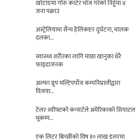
खोटाङमा गोरु काटेर भोज गरेको निहुँमा ४
जना पक्राउ
अस्ट्रेलियामा सैन्य हेलिकप्टर दुर्घटना, चालक
दलका…
स्वास्थ्य शरीरका लागि माछा खानुका धेरै
फाइदाजनक
अल्फा ग्रुप मल्टिपर्पोज कम्पनिप्रालीद्वारा
विजया…
टेलर स्वीफ्टको कन्सर्टले अमेरिकाको सियाटल
भूकम्प…
एक लिटर बिच्छीको विष १० लाख डलरमा