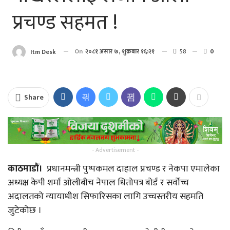
प्रचण्ड सहमत !
On
२०८१ असार ७, शुक्रबार १६:२१
58
0
Itm Desk
Share
- Advertisement -
काठमाडौं।
प्रधानमन्त्री पुष्पकमल दाहाल प्रचण्ड र नेकपा एमालेका
अध्यक्ष केपी शर्मा ओलीबीच नेपाल धितोपत्र बोर्ड र सर्वोच्च
अदालतको न्यायाधीश सिफारिसका लागि उच्चस्तरीय सहमति
जुटेकोछ ।