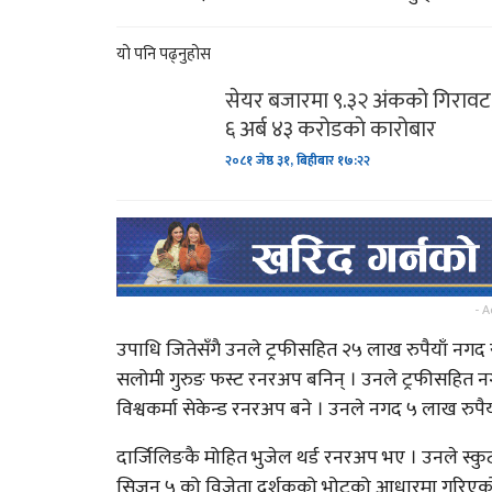
यो पनि पढ्नुहोस
सिसेक्पा कप २०८० फुटस
प्रतियोगिता’ साउन २७ र २
सेयर बजारमा ९.३२ अंकको गिरावट
६ अर्ब ४३ करोडकाे कारोबार
भारतद्वारा नयाँ रकेट प्रक्षेप
२०८१ जेष्ठ ३१, बिहीबार १७:२२
साबधान ! शनिबारको दिन भ
पनि कहिल्यै नगर्नुहोस्…
- A
महिना दिन नबित्दै उप्कियो
उपाधि जितेसँगै उनले ट्रफीसहित २५ लाख रुपैयाँ नगद र 
मध्यपहाडी लोकमार्गको…
सलोमी गुरुङ फस्ट रनरअप बनिन् । उनले ट्रफीसहित नगद
विश्वकर्मा सेकेन्ड रनरअप बने । उनले नगद ५ लाख रुपैयाँ 
दार्जिलिङकै मोहित भुजेल थर्ड रनरअप भए । उनले स्कुट
सिजन ५ को विजेता दर्शकको भोटको आधारमा गरिएको हो 