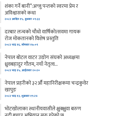
शंका गर्ने बानी”:अन्जु पन्तको स्वरमा प्रेम र
अविश्वासको कथा
२०८२ आश्विन १५, बुधबार ०९:३३
दरबार लन्चको चौथो वार्षिकोत्सवमा गायक
रोज मोकतानको विशेष प्रस्तुति
२०८२ भाद्र १६, सोमबार १७:०९
नेपाल बोटल वाटर उद्योग संघको अध्यक्षमा
ध्रुवबहादुर गौतम, नयाँ नेतृत्व…
२०८२ भाद्र १५, आईतवार २०:२०
नेपाल प्रहरीको ३२औँ महानिरीक्षकमा चन्द्रकुवेर
खापुङ
२०८२ भाद्र १३, शुक्रबार १९:२४
भोटखोलाका स्थानीयवासीले क्षुक्क्षुवा बरुण
नदी बचाउ अभियान सुरु गरेको छ