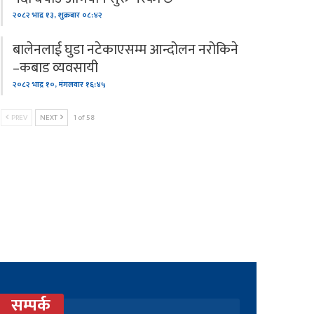
२०८२ भाद्र १३, शुक्रबार ०८:४२
बालेनलाई घुडा नटेकाएसम्म आन्दोलन नरोकिने
–कबाड व्यवसायी
२०८२ भाद्र १०, मंगलवार १६:४५
PREV
NEXT
1 of 58
सम्पर्क