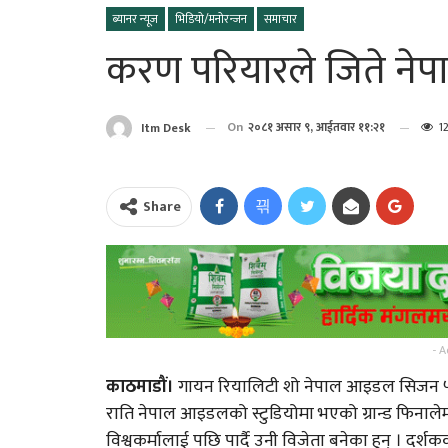
ब्यानर न्यूज
भिडियो/मनोरन्जन
समाचार
करण परियारले जिते न
On
२०८१ असार ९, आईतवार ११:२१
1
Itm Desk
Share
पत्रकार प्रकाश बराईली
“अभिब्यक्ति” को मायाँ बि
आज सोमबार यसरी गर्नुहोस
- A
भगवान शिवको पूजा…
काठमाडौं।
गायन रियालिटी शो नेपाल आइडल सिजन ५ 
राति नेपाल आइडलको स्टुडियोमा भएको ग्रान्ड फिनाले
भगवान शिवको पुजा गर्दा न
विश्वकर्मालाई पछि पार्दै उनी विजेता बनेका हुन् । दर
यी १५ गल्ती !