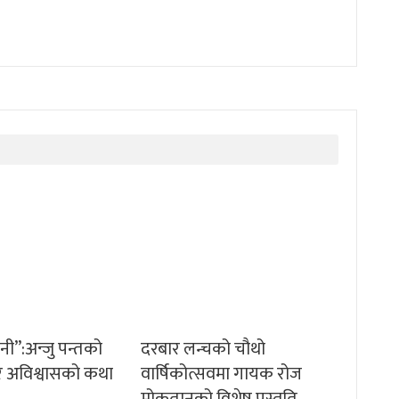
ानी”:अन्जु पन्तको
दरबार लन्चको चौथो
म र अविश्वासको कथा
वार्षिकोत्सवमा गायक रोज
मोकतानको विशेष प्रस्तुति