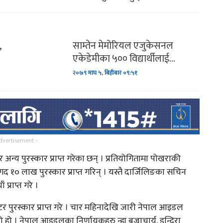
ल
गायक तथा समाजसेवी बिश्नवराम
८…
कार्कीको नयाँ गित…
,
साम्तेन मेमोरियल एजुकेसनल
एकेडेमीका ५०० विद्यार्थीलाई…
ण
याक्थुङ र धर्म पिपासु ?
२०७९ माघ ५, बिहीबार ०९:५१
ुलेर
लिम्बु जातिको परम्परालाई
झल्काउदै चलचित्र सुगुपको…
dvertisement -
तिनपटक सगरमाथा चढेका विजय
अन्य पुरस्कार प्राप्त गरेका छन् । प्रतियोगितामा पोखराकी
घिमिरेको अनुभव !
 १० लाख पुरस्कार प्राप्त गरिन् । यस्तै दार्जिलिङका सचिन
प्राप्त गरे ।
र पुरस्कार प्राप्त गरे । चार महिनादेखि जारी नेपाल आइडल
। नेपाल आइडलका निर्णायकहरु न्ह्यू बज्राचार्य, इन्दिरा