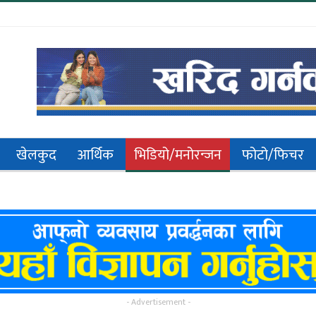
खेलकुद
आर्थिक
भिडियो/मनोरन्जन
फोटो/फिचर
- Advertisement -