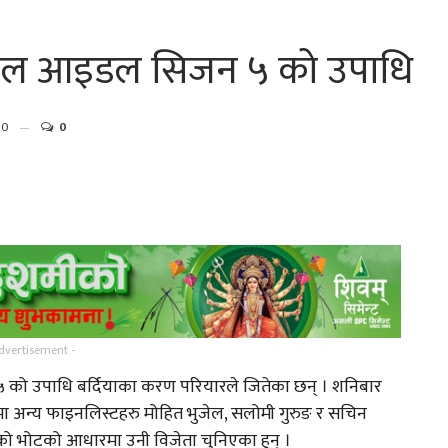
ेपाल आइडल सिजन ५ को उपाधि
20
0
गायिका संगीता मस्राङ्गी मगरको
नाको…
‘तिमी नै त थियौँ…
्
गायक तथा संगीतकार मनिपाल
dvertisement -
राई र पुनम चाम्लीङ्ग…
को उपाधि बर्दियाका करण परियारले जितेका छन् । शनिबार
मा अन्य फाइनलिस्टहरु मोहित भुजेल, सलोमी गुरुङ र सचिन
गर्नुहोस
तामाङ कथानक चलचित्र ‘ङिङजे’
्शकको भोटको आधारमा उनी विजेता चुनिएका हुन् ।
चलचित्रको ट्रेलर…