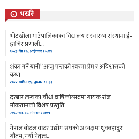
भर्खरै
भोटखोला गाउँपालिकाका विद्यालय र स्वास्थ्य संस्थामा ई–
हाजिर प्रणाली…
२०८३ जेष्ठ १७, आईतवार १०:४४
शंका गर्ने बानी”:अन्जु पन्तको स्वरमा प्रेम र अविश्वासको
कथा
२०८२ आश्विन १५, बुधबार ०९:३३
दरबार लन्चको चौथो वार्षिकोत्सवमा गायक रोज
मोकतानको विशेष प्रस्तुति
२०८२ भाद्र १६, सोमबार १७:०९
नेपाल बोटल वाटर उद्योग संघको अध्यक्षमा ध्रुवबहादुर
गौतम, नयाँ नेतृत्व…