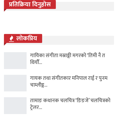
प्रतिक्रिया दिनुहोस
लोकप्रिय
गायिका संगीता मस्राङ्गी मगरको ‘तिमी नै त
थियौँ…
गायक तथा संगीतकार मनिपाल राई र पुनम
चाम्लीङ्ग…
तामाङ कथानक चलचित्र ‘ङिङजे’ चलचित्रको
ट्रेलर…