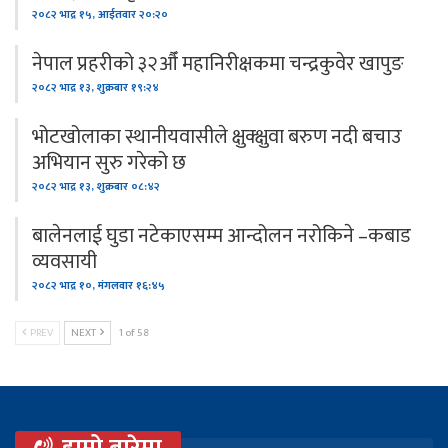
२०८२ भाद्र १५, आईतवार २०:२०
नेपाल प्रहरीको ३२औँ महानिरीक्षकमा चन्द्रकुवेर खापुङ
२०८२ भाद्र १३, शुक्रबार १९:२४
भोटखोलाका स्थानीयवासीले क्षुक्क्षुवा बरुण नदी बचाउ
अभियान सुरु गरेको छ
२०८२ भाद्र १३, शुक्रबार ०८:४२
बालेनलाई घुडा नटेकाएसम्म आन्दोलन नरोकिने –कबाड
व्यवसायी
२०८२ भाद्र १०, मंगलवार १६:४५
PREV
NEXT
1 of 58