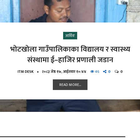
को संरक्षण गरौं, भन्ने मुल नारा साथ
ल्होमीशिङसा कल्याण केन्द्र र आदिवासी
जनजाति उत्थान राष्ट्रिय प्रतिष्ठान सहयोगमा
आयोजित अन्तराष्ट्रिय श्रम संगठन ILO को
महासन्धि १६९र संयुक्त राष्ट्र घोषणा पत्र २००७
सम्बन्धि अन्तरक्रिया तथा गोष्ठी २०८२ सम्पन्न
भएको छ
BHOTIA WANGCHHIRING
२०८२ असार १, आईतवार १७:५३
91
0
0
READ MORE...