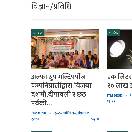
विज्ञान/प्रविधि
श बराईली
गायिका संगीता मस्राङ्गी म
को मायाँ बिनाको…
‘तिमी नै त थियौँ…
आर्थिक
आर्थिक
ी गर्नुहोस्
गायक तथा संगीतकार मन
 पूजा…
राई र पुनम चाम्लीङ्ग…
जा गर्दा नगर्नुहोस
तामाङ कथानक चलचित्र ‘ङ
चलचित्रको ट्रेलर…
अल्फा ग्रुप मल्टिपर्पोज
एक लिटर 
कम्पनिप्रालीद्वारा विजया
१० लाख ड
२०८० फुटसल
गायक तथा समाजसेवी बिश्
दशमी,दीपावली र छठ
साउन २७ र २८…
कार्कीको नयाँ गित…
ITM DESK
२
पर्वको…
१६:५९
रकेट प्रक्षेपण
याक्थुङ र धर्म पिपासु ?
ITM DESK
२०८० आश्विन ३०, मंगलवार
२२:५८
0