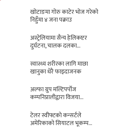
पत्रकार प्रकाश बराईली
“अभिब्यक्ति” को मायाँ बिनाको…
आज सोमबार यसरी गर्नुहोस्
भगवान शिवको पूजा…
भगवान शिवको पुजा गर्दा नगर्नुहोस
यी १५ गल्ती !
सिसेक्पा कप २०८० फुटसल
प्रतियोगिता’ साउन २७ र २८…
भारतद्वारा नयाँ रकेट प्रक्षेपण