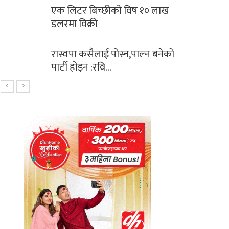
साबधान ! शनिबारको दिन भुलेर
पनि कहिल्यै नगर्नुहोस्…
महिना दिन नबित्दै उप्कियो
मध्यपहाडी लोकमार्गको…