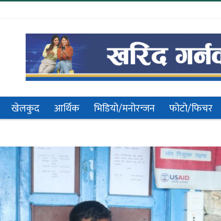
खेलकुद
आर्थिक
भिडियो/मनोरन्जन
फोटो/फिचर
अन्तर्राष्ट्रिय
आदिवासी जनजाति अधिकारको निम्ति संघर्ष
गरौं, ल्होमीशिङसावा जातिको मौलिक पहिचान