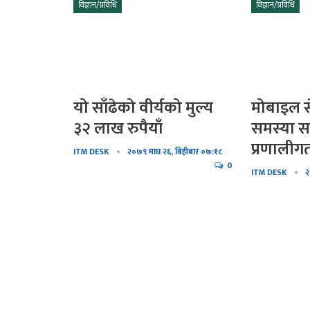
विज्ञान/प्रविधि
विज्ञान/प्रविधि
ारको दिन भुलेर
लिम्बु जातिको परम्परालाई
र्नुहोस्…
झल्काउदै चलचित्र सुगुपक
्दै उप्कियो
तिनपटक सगरमाथा चढेक
कमार्गको…
घिमिरेको अनुभव !
यो साँढेको वीर्यको मुल्य
मोबाइल से
३२ लाख रुपैयाँ
समस्या स
प्रणालीगत
ITM DESK
२०७९ माघ २६, बिहीबार ०७:१८
0
ITM DESK
२