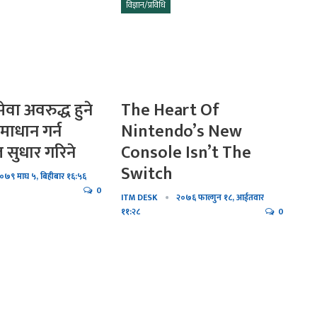
विज्ञान/प्रविधि
एक लिटर बिच्छीको विष १० लाख
ो…
डलरमा विक्री
ा विजय
रास्वपा कसैलाई पोस्न,पाल्न बनेको
पार्टी होइन :रवि…
वा अवरुद्ध हुने
The Heart Of
माधान गर्न
Nintendo’s New
 सुधार गरिने
Console Isn’t The
Switch
०७९ माघ ५, बिहीबार १६:५६
0
ITM DESK
२०७६ फाल्गुन १८, आईतवार
११:२८
0