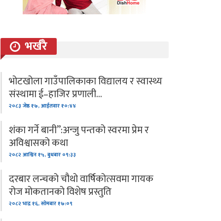
भर्खरै
भोटखोला गाउँपालिकाका विद्यालय र स्वास्थ्य
संस्थामा ई–हाजिर प्रणाली…
२०८३ जेष्ठ १७, आईतवार १०:४४
शंका गर्ने बानी”:अन्जु पन्तको स्वरमा प्रेम र
अविश्वासको कथा
२०८२ आश्विन १५, बुधबार ०९:३३
दरबार लन्चको चौथो वार्षिकोत्सवमा गायक
रोज मोकतानको विशेष प्रस्तुति
२०८२ भाद्र १६, सोमबार १७:०९