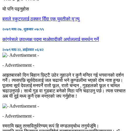
यो पनि पढ्नुहोस
बसले स्कुटरलाई ठक्कर दिँदा एक युवतीको मृ’त्यु
२०७९ माघ २७, शुक्रबार ०७:५५
कांग्रेसले उपाध्यक्ष पदमा माओवादीकी अर्याललाई समर्थन गर्ने
२०७९ माघ २२, आईतवार ०६:४२
- Advertisement -
आइतबारको दिन बिहान छिट्टै उठेर नुहाउने र कुनै मन्दिर गई भगवानको दर्शन
गर्ने। त्यसपछि सूर्यदेवलाई जल चढायो भने कुण्डलीमा भएको दोष नाश हुन्छ।
पूजामा सूर्य देवलाई मनपर्ने रातो फूल, रातो चन्दन , गुडहलको फूल र चामल
चढाउनुपर्छ। साथै गुड वा गुडबाट बनेको मिठा पनि चढाउनु पर्छ। त्यस पश्चात
अब यी दुई मध्य कुनै एक मन्त्रको जप गर्नुहोस !
- Advertisement -
स्मरामि खलु तत्सवितुर्वरेण्यम् रूपं हि मण्डलमृचोथ तनुर्यजूंषि।