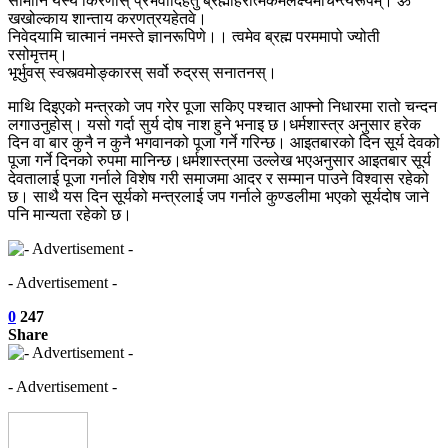
सामानि यस्य किरणास् प्रभवादिहेतुं ब्रह्माहरात्मकमलक्ष्यमचिन्त्यरूपम्। ॐ
खखोल्काय शान्ताय करणत्रयहेतवे।
निवेदयामि चात्मानं नमस्ते ज्ञानरूपिणे।। त्वमेव ब्रह्म परममापो ज्योती
रसोमृत्तम्।
भूर्भुवस् स्वस्त्वमोङ्कारस् सर्वो रुद्रस् सनातनस्।
माथि दिइएको मन्त्रको जप गरेर पूजा सकिए पश्चात आफ्नो निधारमा रातो चन्दन
लगाउनुहोस्। यसो गर्दा सुर्य दोष नाश हुने भनाइ छ।धर्मशास्त्र अनुसार हरेक
दिन वा बार कुनै न कुनै भगवानको पूजा गर्ने गरिन्छ। आइतबारको दिन सूर्य देवको
पूजा गर्ने दिनको रुपमा मानिन्छ।धर्मशास्त्रमा उल्लेख भएअनुसार आइतबार सूर्य
देवतालाई पूजा गर्नाले विशेष गरी समाजमा आदर र सम्मान पाउने विश्वास रहेको
छ। साथै यस दिन सूर्यको मन्त्रलाई जप गर्नाले कुण्डलीमा भएको सूर्यदोष जाने
पनि मान्यता रहेको छ।
- Advertisement -
0
247
Share
- Advertisement -