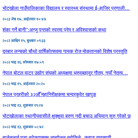
भोटखोला गाउँपालिकाका विद्यालय र स्वास्थ्य संस्थामा ई–हाजिर प्रणाली…
२०८३ जेष्ठ १७, आईतवार १०:४४
शंका गर्ने बानी”:अन्जु पन्तको स्वरमा प्रेम र अविश्वासको कथा
२०८२ आश्विन १५, बुधबार ०९:३३
दरबार लन्चको चौथो वार्षिकोत्सवमा गायक रोज मोकतानको विशेष प्रस्तुति
२०८२ भाद्र १६, सोमबार १७:०९
नेपाल बोटल वाटर उद्योग संघको अध्यक्षमा ध्रुवबहादुर गौतम, नयाँ नेतृत्व…
२०८२ भाद्र १५, आईतवार २०:२०
नेपाल प्रहरीको ३२औँ महानिरीक्षकमा चन्द्रकुवेर खापुङ
२०८२ भाद्र १३, शुक्रबार १९:२४
भोटखोलाका स्थानीयवासीले क्षुक्क्षुवा बरुण नदी बचाउ अभियान सुरु गरेको छ
२०८२ भाद्र १३, शुक्रबार ०८:४२
बालेनलाई घुडा नटेकाएसम्म आन्दोलन नरोकिने –कबाड व्यवसायी