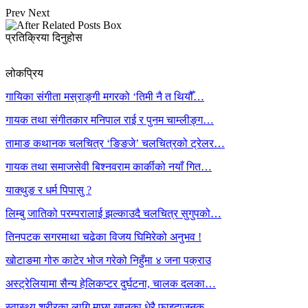
Prev
Next
प्रतिक्रिया दिनुहोस
लोकप्रिय
गायिका संगीता मस्राङ्गी मगरको ‘तिमी नै त थियौँ…
गायक तथा संगीतकार मनिपाल राई र पुनम चाम्लीङ्ग…
तामाङ कथानक चलचित्र ‘ङिङजे’ चलचित्रको ट्रेलर…
गायक तथा समाजसेवी बिश्नवराम कार्कीको नयाँ गित…
याक्थुङ र धर्म पिपासु ?
लिम्बु जातिको परम्परालाई झल्काउदै चलचित्र सुगुपको…
तिनपटक सगरमाथा चढेका विजय घिमिरेको अनुभव !
खोटाङमा गोरु काटेर भोज गरेको निहुँमा ४ जना पक्राउ
अस्ट्रेलियामा सैन्य हेलिकप्टर दुर्घटना, चालक दलका…
स्वास्थ्य शरीरका लागि माछा खानुका धेरै फाइदाजनक